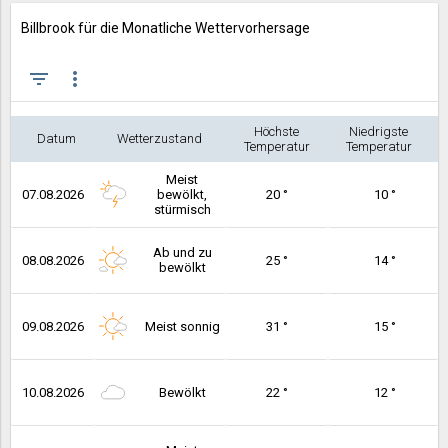
Billbrook für die Monatliche Wettervorhersage
filter_list
more_vert
Höchste
Niedrigste
Datum
Wetterzustand
Temperatur
Temperatur
Meist
07.08.2026
bewölkt,
20 °
10 °
stürmisch
Ab und zu
08.08.2026
25 °
14 °
bewölkt
09.08.2026
Meist sonnig
31 °
15 °
10.08.2026
Bewölkt
22 °
12 °