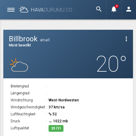
0
search
notifications
person
HAVA
DURUMU.
CO
Billbrook
more_vert
aktuell
Meist bewölkt
20°
Breitengrad
Längengrad
Windrichtung
West-Nordwesten
Windgeschwindigkeit
37 km/sa
Luftfeuchtigkeit
% 52
Druck
↔ 1022 mb
Luftqualität
35 İYI