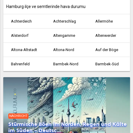
Hamburg ilçe ve semtlerinde hava durumu
Achterdeich
Achterschlag
Allermöhe
Alsterdorf
Altengamme
Altenwerder
Altona-Altstadt
Altona-Nord
Auf der Böge
Bahrenfeld
Barmbek-Nord
Barmbek-Süd
Bergedorf
Bergstedt
Billbrook
Billstedt
Billwerder an der Bille
Blankenese
Boberg
Borgfelde
Borghorst
NACHRICHT
Brakenburg
Bramfeld
Cranz
Stürmische Böen im Norden, Regen und Kälte
im Süden – Deutsc...