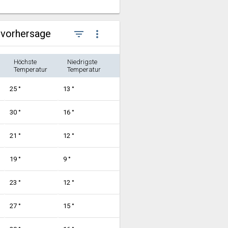
rvorhersage
filter_list
more_vert
Höchste
Niedrigste
Temperatur
Temperatur
25 °
13 °
30 °
16 °
21 °
12 °
19 °
9 °
23 °
12 °
27 °
15 °