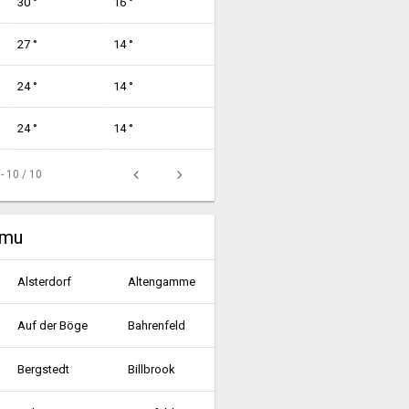
30 °
16 °
27 °
14 °
24 °
14 °
24 °
14 °
 - 10 / 10
umu
Alsterdorf
Altengamme
Auf der Böge
Bahrenfeld
Bergstedt
Billbrook