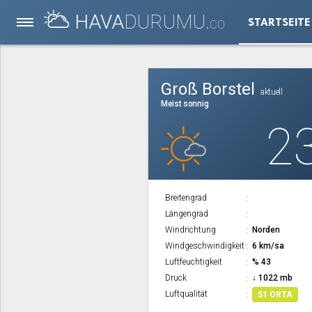
HAVA
DURUMU.
STARTSEITE
CO
Groß Borstel
aktuell
Meist sonnig
2
Breitengrad
Längengrad
Windrichtung
Norden
Windgeschwindigkeit
6 km/sa
Luftfeuchtigkeit
% 43
Druck
↓ 1022 mb
Luftqualität
51 ORTA