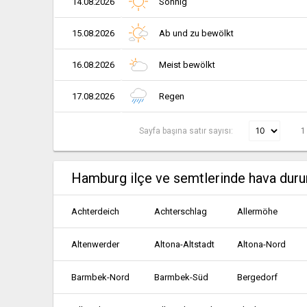
14.08.2026
Sonnig
15.08.2026
Ab und zu bewölkt
16.08.2026
Meist bewölkt
17.08.2026
Regen
Sayfa başına satır sayısı:
1
Hamburg ilçe ve semtlerinde hava dur
Achterdeich
Achterschlag
Allermöhe
Altenwerder
Altona-Altstadt
Altona-Nord
Barmbek-Nord
Barmbek-Süd
Bergedorf