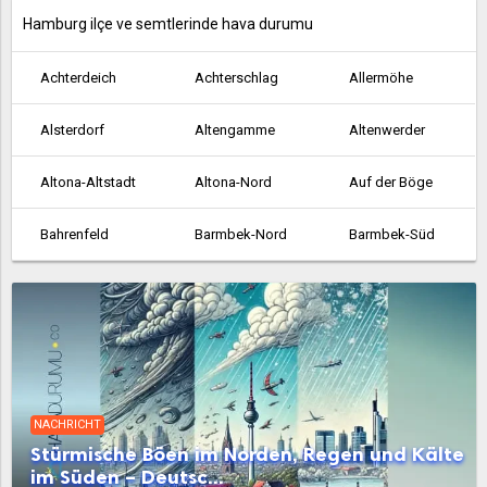
Hamburg ilçe ve semtlerinde hava durumu
Achterdeich
Achterschlag
Allermöhe
Alsterdorf
Altengamme
Altenwerder
Altona-Altstadt
Altona-Nord
Auf der Böge
Bahrenfeld
Barmbek-Nord
Barmbek-Süd
Bergedorf
Bergstedt
Billbrook
Billstedt
Billwerder an der Bille
Blankenese
Boberg
Borgfelde
Borghorst
NACHRICHT
Brakenburg
Bramfeld
Cranz
Stürmische Böen im Norden, Regen und Kälte
im Süden – Deutsc...