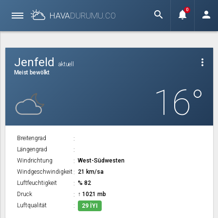
0
search
notifications
person
HAVA
DURUMU.
CO
Jenfeld
more_vert
aktuell
Meist bewölkt
16°
Breitengrad
Längengrad
Windrichtung
West-Südwesten
Windgeschwindigkeit
21 km/sa
Luftfeuchtigkeit
% 82
Druck
↑ 1021 mb
Luftqualität
29 İYI