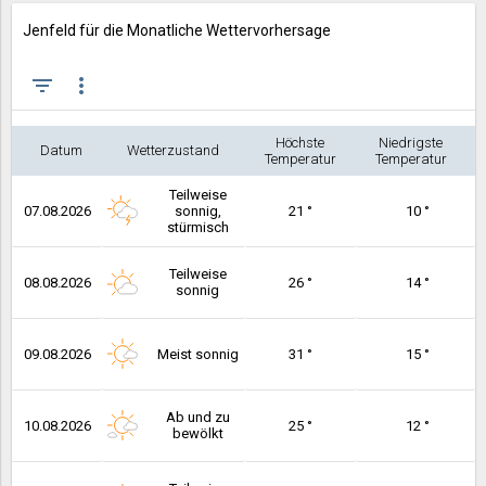
Jenfeld für die Monatliche Wettervorhersage
filter_list
more_vert
Höchste
Niedrigste
Datum
Wetterzustand
Temperatur
Temperatur
Teilweise
07.08.2026
sonnig,
21 °
10 °
stürmisch
Teilweise
08.08.2026
26 °
14 °
sonnig
09.08.2026
Meist sonnig
31 °
15 °
Ab und zu
10.08.2026
25 °
12 °
bewölkt