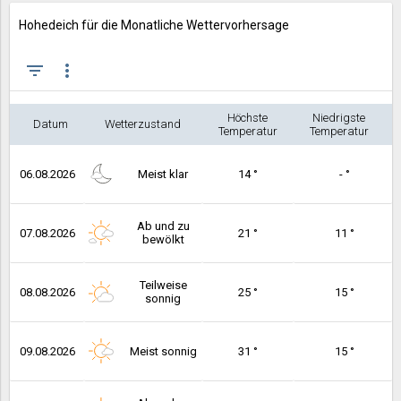
Hohedeich für die Monatliche Wettervorhersage
filter_list
more_vert
Höchste
Niedrigste
Datum
Wetterzustand
Temperatur
Temperatur
06.08.2026
Meist klar
14 °
- °
Ab und zu
07.08.2026
21 °
11 °
bewölkt
Teilweise
08.08.2026
25 °
15 °
sonnig
09.08.2026
Meist sonnig
31 °
15 °