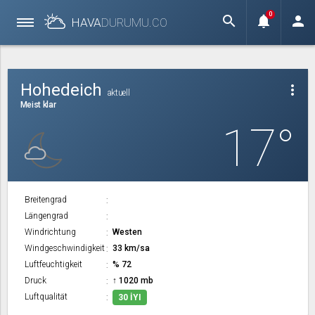
0
search
notifications
person
HAVA
DURUMU.
CO
Hohedeich
more_vert
aktuell
Meist klar
17°
Breitengrad
Längengrad
Windrichtung
Westen
Windgeschwindigkeit
33 km/sa
Luftfeuchtigkeit
% 72
Druck
↑ 1020 mb
Luftqualität
30 İYI