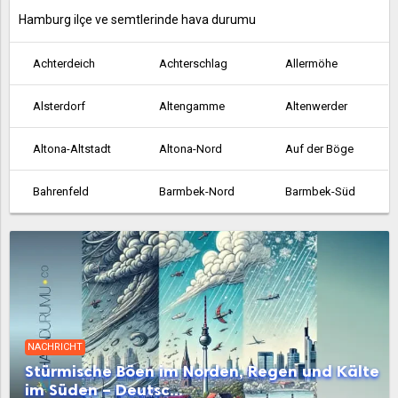
Hamburg ilçe ve semtlerinde hava durumu
Achterdeich
Achterschlag
Allermöhe
Alsterdorf
Altengamme
Altenwerder
Altona-Altstadt
Altona-Nord
Auf der Böge
Bahrenfeld
Barmbek-Nord
Barmbek-Süd
Bergedorf
Bergstedt
Billbrook
Billstedt
Billwerder an der Bille
Blankenese
Boberg
Borgfelde
Borghorst
NACHRICHT
Brakenburg
Bramfeld
Cranz
Stürmische Böen im Norden, Regen und Kälte
im Süden – Deutsc...