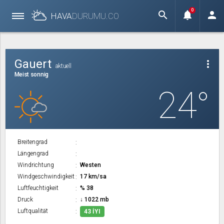
0
search
notifications
person
HAVA
DURUMU.
CO
Gauert
more_vert
aktuell
Meist sonnig
24°
Breitengrad
Längengrad
Windrichtung
Westen
Windgeschwindigkeit
17 km/sa
Luftfeuchtigkeit
% 38
Druck
↓ 1022 mb
Luftqualität
43 İYI