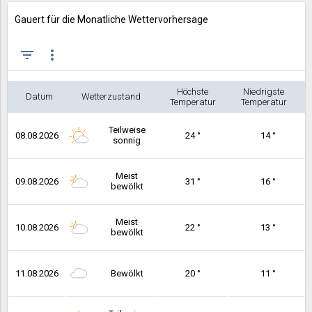
Gauert für die Monatliche Wettervorhersage
filter_list
more_vert
Höchste
Niedrigste
Datum
Wetterzustand
Temperatur
Temperatur
Teilweise
08.08.2026
24 °
14 °
sonnig
Meist
09.08.2026
31 °
16 °
bewölkt
Meist
10.08.2026
22 °
13 °
bewölkt
11.08.2026
Bewölkt
20 °
11 °