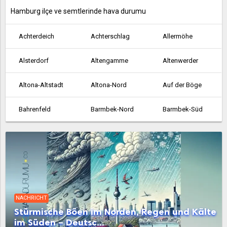
Hamburg ilçe ve semtlerinde hava durumu
Achterdeich
Achterschlag
Allermöhe
Alsterdorf
Altengamme
Altenwerder
Altona-Altstadt
Altona-Nord
Auf der Böge
Bahrenfeld
Barmbek-Nord
Barmbek-Süd
Bergedorf
Bergstedt
Billbrook
Billstedt
Billwerder an der Bille
Blankenese
Boberg
Borgfelde
Borghorst
NACHRICHT
Brakenburg
Bramfeld
Cranz
Stürmische Böen im Norden, Regen und Kälte
im Süden – Deutsc...