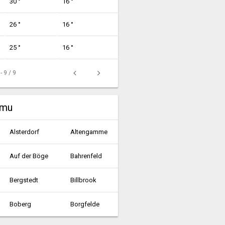
30 °
16 °
26 °
16 °
25 °
16 °
 - 9 / 9
umu
Alsterdorf
Altengamme
Auf der Böge
Bahrenfeld
Bergstedt
Billbrook
Boberg
Borgfelde