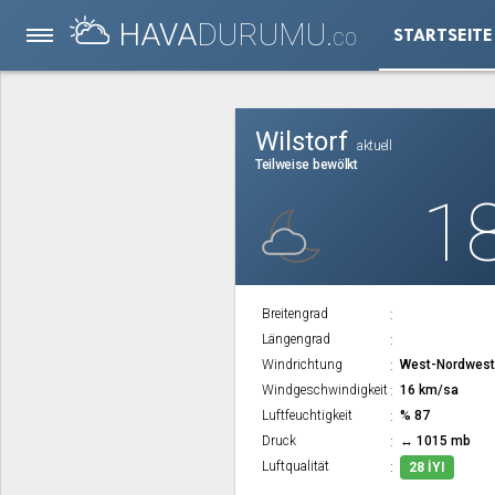
HAVA
DURUMU.
STARTSEITE
CO
Wilstorf
aktuell
Teilweise bewölkt
1
Breitengrad
Längengrad
Windrichtung
West-Nordwes
Windgeschwindigkeit
16 km/sa
Luftfeuchtigkeit
% 87
Druck
↔ 1015 mb
Luftqualität
28 İYI