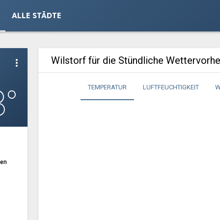
ALLE STÄDTE
Wilstorf für die Stündliche Wettervorh
more_vert
8°
TEMPERATUR
LUFTFEUCHTIGKEIT
W
ten