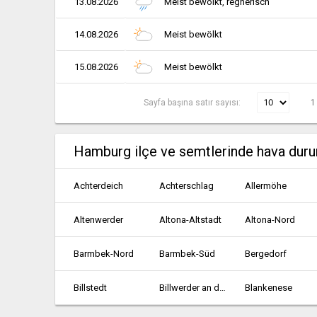
13.08.2026
Meist bewölkt, regnerisch
14.08.2026
Meist bewölkt
15.08.2026
Meist bewölkt
Sayfa başına satır sayısı:
1
Hamburg ilçe ve semtlerinde hava dur
Achterdeich
Achterschlag
Allermöhe
Altenwerder
Altona-Altstadt
Altona-Nord
Barmbek-Nord
Barmbek-Süd
Bergedorf
Billstedt
Billwerder an der Bille
Blankenese