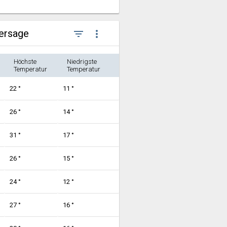
hersage
filter_list
more_vert
Höchste
Niedrigste
Temperatur
Temperatur
22 °
11 °
26 °
14 °
31 °
17 °
26 °
15 °
24 °
12 °
27 °
16 °