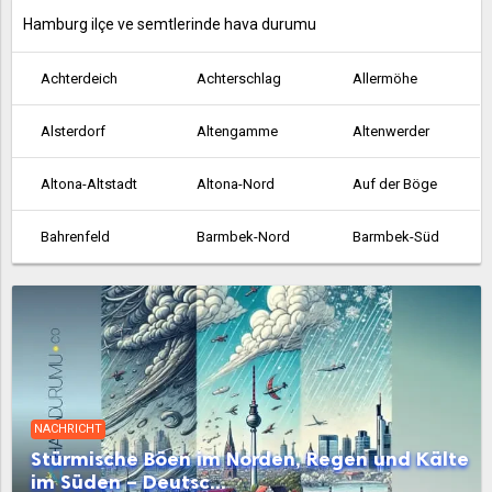
Hamburg ilçe ve semtlerinde hava durumu
Achterdeich
Achterschlag
Allermöhe
Alsterdorf
Altengamme
Altenwerder
Altona-Altstadt
Altona-Nord
Auf der Böge
Bahrenfeld
Barmbek-Nord
Barmbek-Süd
Bergedorf
Bergstedt
Billbrook
Billstedt
Billwerder an der Bille
Blankenese
Boberg
Borgfelde
Borghorst
NACHRICHT
Brakenburg
Bramfeld
Cranz
Stürmische Böen im Norden, Regen und Kälte
im Süden – Deutsc...