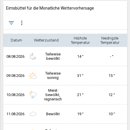
Eimsbüttel für die Monatliche Wettervorhersage
filter_list
more_vert
Höchste
Niedrigste
Datum
Wetterzustand
Temperatur
Temperatur
Teilweise
08.08.2026
14 °
- °
bewölkt
Teilweise
09.08.2026
31 °
15 °
sonnig
Meist
10.08.2026
bewölkt,
21 °
12 °
regnerisch
11.08.2026
Bewölkt
19 °
10 °