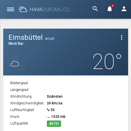
0
search
notifications
person
HAVA
DURUMU.
CO
Eimsbüttel
more_vert
aktuell
Meist klar
20°
Breitengrad
Längengrad
Windrichtung
Südosten
Windgeschwindigkeit
24 km/sa
Luftfeuchtigkeit
% 55
Druck
↔ 1020 mb
Luftqualität
40 İYI