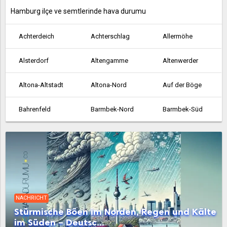
Hamburg ilçe ve semtlerinde hava durumu
Achterdeich
Achterschlag
Allermöhe
Alsterdorf
Altengamme
Altenwerder
Altona-Altstadt
Altona-Nord
Auf der Böge
Bahrenfeld
Barmbek-Nord
Barmbek-Süd
Bergedorf
Bergstedt
Billbrook
Billstedt
Billwerder an der Bille
Blankenese
Boberg
Borgfelde
Borghorst
NACHRICHT
Brakenburg
Bramfeld
Cranz
Stürmische Böen im Norden, Regen und Kälte
im Süden – Deutsc...