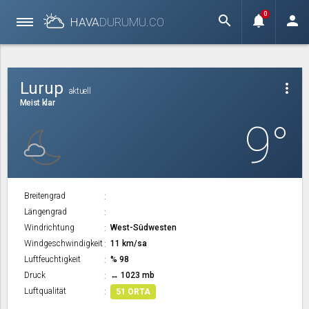
0
search
notifications
person
HAVA
DURUMU.
CO
Lurup
more_vert
aktuell
Meist klar
9°
Breitengrad
Längengrad
Windrichtung
West-Südwesten
Windgeschwindigkeit
11 km/sa
Luftfeuchtigkeit
% 98
Druck
↔ 1023 mb
Luftqualität
51 ORTA