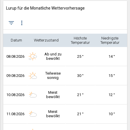
Lurup für die Monatliche Wettervorhersage
filter_list
more_vert
Höchste
Niedrigste
Datum
Wetterzustand
Temperatur
Temperatur
Ab und zu
08.08.2026
25 °
14 °
bewölkt
Teilweise
09.08.2026
30 °
15 °
sonnig
Meist
10.08.2026
21 °
12 °
bewölkt
Meist
11.08.2026
21 °
10 °
bewölkt