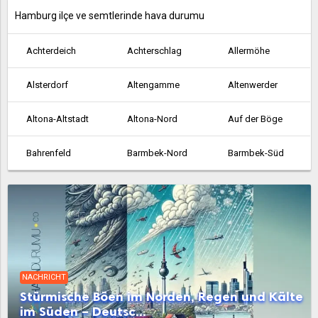
Hamburg ilçe ve semtlerinde hava durumu
Achterdeich
Achterschlag
Allermöhe
Alsterdorf
Altengamme
Altenwerder
Altona-Altstadt
Altona-Nord
Auf der Böge
Bahrenfeld
Barmbek-Nord
Barmbek-Süd
Bergedorf
Bergstedt
Billbrook
Billstedt
Billwerder an der Bille
Blankenese
Boberg
Borgfelde
Borghorst
NACHRICHT
Brakenburg
Bramfeld
Cranz
Stürmische Böen im Norden, Regen und Kälte
im Süden – Deutsc...