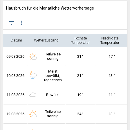
Hausbruch für die Monatliche Wettervorhersage
filter_list
more_vert
Höchste
Niedrigste
Datum
Wetterzustand
Temperatur
Temperatur
Teilweise
09.08.2026
31 °
17 °
sonnig
Meist
10.08.2026
bewölkt,
21 °
13 °
regnerisch
11.08.2026
Bewölkt
19 °
11 °
Teilweise
12.08.2026
24 °
13 °
sonnig