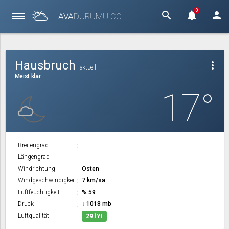
0
search
notifications
person
HAVA
DURUMU.
CO
Hausbruch
more_vert
aktuell
Meist klar
17°
Breitengrad
Längengrad
Windrichtung
Osten
Windgeschwindigkeit
7 km/sa
Luftfeuchtigkeit
% 59
Druck
↓ 1018 mb
Luftqualität
29 İYI