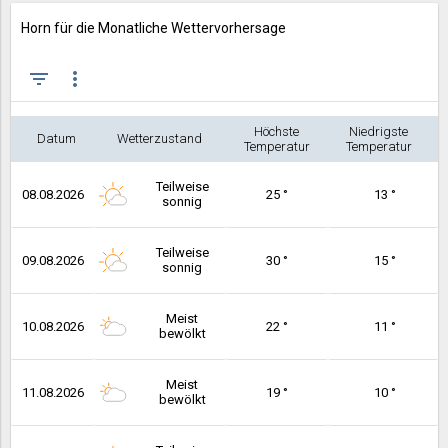
Horn für die Monatliche Wettervorhersage
filter_list
more_vert
Höchste
Niedrigste
Datum
Wetterzustand
Temperatur
Temperatur
Teilweise
08.08.2026
25 °
13 °
sonnig
Teilweise
09.08.2026
30 °
15 °
sonnig
Meist
10.08.2026
22 °
11 °
bewölkt
Meist
11.08.2026
19 °
10 °
bewölkt