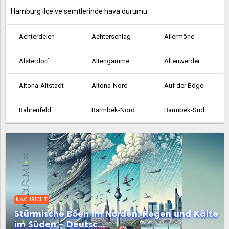
Hamburg ilçe ve semtlerinde hava durumu
Achterdeich
Achterschlag
Allermöhe
Alsterdorf
Altengamme
Altenwerder
Altona-Altstadt
Altona-Nord
Auf der Böge
Bahrenfeld
Barmbek-Nord
Barmbek-Süd
Bergedorf
Bergstedt
Billbrook
Billstedt
Billwerder an der Bille
Blankenese
Boberg
Borgfelde
Borghorst
NACHRICHT
Brakenburg
Bramfeld
Cranz
Stürmische Böen im Norden, Regen und Kälte
im Süden – Deutsc...