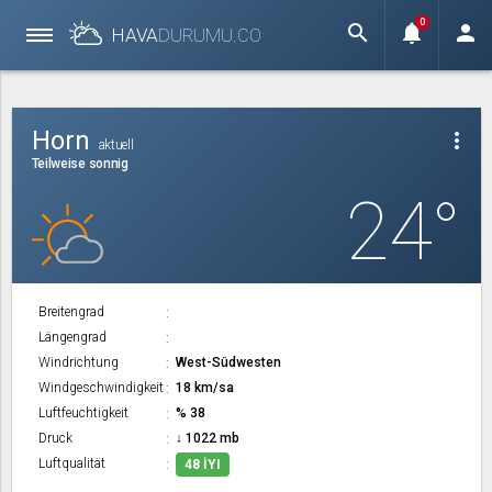
0
search
notifications
person
HAVA
DURUMU.
CO
Horn
more_vert
aktuell
Teilweise sonnig
24°
Breitengrad
Längengrad
Windrichtung
West-Südwesten
Windgeschwindigkeit
18 km/sa
Luftfeuchtigkeit
% 38
Druck
↓ 1022 mb
Luftqualität
48 İYI