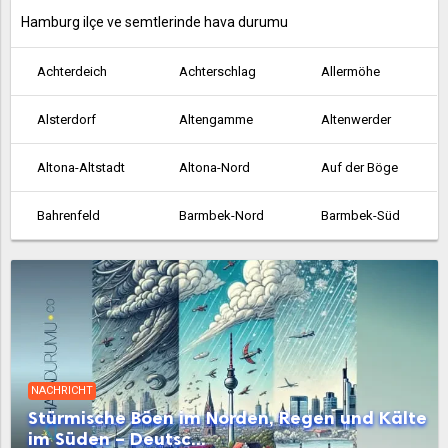
Hamburg ilçe ve semtlerinde hava durumu
Achterdeich
Achterschlag
Allermöhe
Alsterdorf
Altengamme
Altenwerder
Altona-Altstadt
Altona-Nord
Auf der Böge
Bahrenfeld
Barmbek-Nord
Barmbek-Süd
Bergedorf
Bergstedt
Billbrook
Billstedt
Billwerder an der Bille
Blankenese
Boberg
Borgfelde
Borghorst
NACHRICHT
Brakenburg
Bramfeld
Cranz
Stürmische Böen im Norden, Regen und Kälte
im Süden – Deutsc...