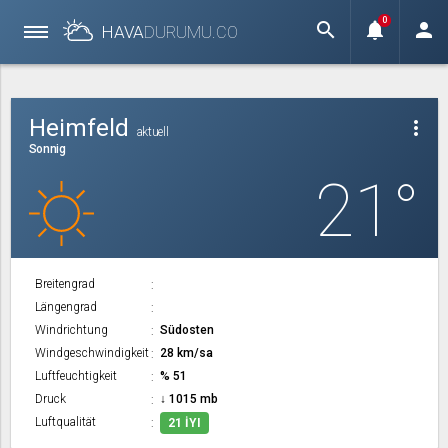
0
search
notifications
person
HAVA
DURUMU.
CO
Heimfeld
more_vert
aktuell
Sonnig
21°
Breitengrad
Längengrad
Windrichtung
Südosten
Windgeschwindigkeit
28 km/sa
Luftfeuchtigkeit
% 51
Druck
↓ 1015 mb
Luftqualität
21 İYI