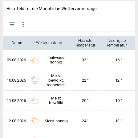
Heimfeld für die Monatliche Wettervorhersage
filter_list
more_vert
Höchste
Niedrigste
Datum
Wetterzustand
Temperatur
Temperatur
Teilweise
09.08.2026
32 °
16 °
sonnig
Meist
10.08.2026
bewölkt,
22 °
12 °
regnerisch
Meist
11.08.2026
20 °
10 °
bewölkt
12.08.2026
Meist sonnig
24 °
13 °