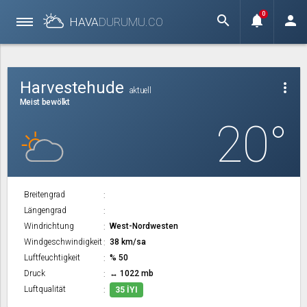
0
search
notifications
person
HAVA
DURUMU.
CO
Harvestehude
more_vert
aktuell
Meist bewölkt
20°
Breitengrad
Längengrad
Windrichtung
West-Nordwesten
Windgeschwindigkeit
38 km/sa
Luftfeuchtigkeit
% 50
Druck
↔ 1022 mb
Luftqualität
35 İYI