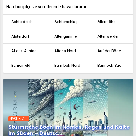
Hamburg ilçe ve semtlerinde hava durumu
Achterdeich
Achterschlag
Allermöhe
Alsterdorf
Altengamme
Altenwerder
Altona-Altstadt
Altona-Nord
Auf der Böge
Bahrenfeld
Barmbek-Nord
Barmbek-Süd
Bergedorf
Bergstedt
Billbrook
Billstedt
Billwerder an der Bille
Blankenese
Boberg
Borgfelde
Borghorst
NACHRICHT
Brakenburg
Bramfeld
Cranz
Stürmische Böen im Norden, Regen und Kälte
im Süden – Deutsc...