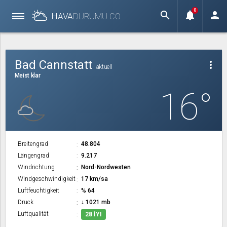
0
search
notifications
person
HAVA
DURUMU.
CO
Bad Cannstatt
more_vert
aktuell
Meist klar
16°
Breitengrad
48.804
Längengrad
9.217
Windrichtung
Nord-Nordwesten
Windgeschwindigkeit
17 km/sa
Luftfeuchtigkeit
% 64
Druck
↓ 1021 mb
Luftqualität
28 İYI