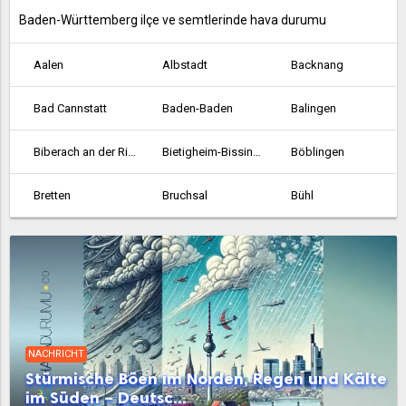
Baden-Württemberg ilçe ve semtlerinde hava durumu
Aalen
Albstadt
Backnang
Bad Cannstatt
Baden-Baden
Balingen
Biberach an der Riss
Bietigheim-Bissingen
Böblingen
Bretten
Bruchsal
Bühl
Crailsheim
Durlach
Ehingen
Emmendingen
Esslingen am Neckar
Ettlingen
Fellbach
Feuerbach
Filderstadt
NACHRICHT
Freiburg im Breisgau
Friedrichshafen
Gaggenau
Stürmische Böen im Norden, Regen und Kälte
im Süden – Deutsc...