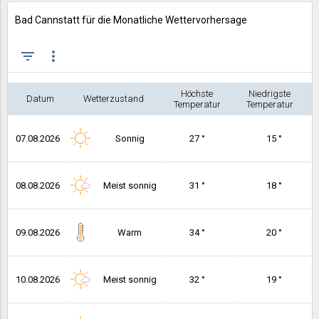
Bad Cannstatt für die Monatliche Wettervorhersage
filter_list
more_vert
Höchste
Niedrigste
Datum
Wetterzustand
Temperatur
Temperatur
07.08.2026
Sonnig
27 °
15 °
08.08.2026
Meist sonnig
31 °
18 °
09.08.2026
Warm
34 °
20 °
10.08.2026
Meist sonnig
32 °
19 °