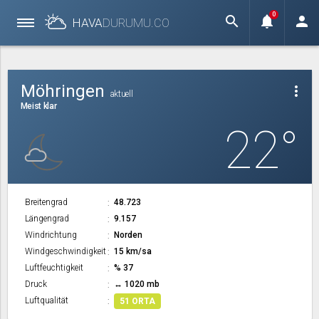
0
search
notifications
person
HAVA
DURUMU.
CO
Möhringen
more_vert
aktuell
Meist klar
22°
Breitengrad
48.723
Längengrad
9.157
Windrichtung
Norden
Windgeschwindigkeit
15 km/sa
Luftfeuchtigkeit
% 37
Druck
↔ 1020 mb
Luftqualität
51 ORTA