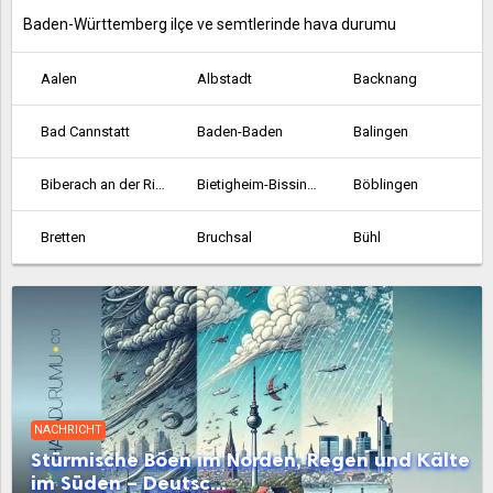
Baden-Württemberg ilçe ve semtlerinde hava durumu
Aalen
Albstadt
Backnang
Bad Cannstatt
Baden-Baden
Balingen
Biberach an der Riss
Bietigheim-Bissingen
Böblingen
Bretten
Bruchsal
Bühl
Crailsheim
Durlach
Ehingen
Emmendingen
Esslingen am Neckar
Ettlingen
Fellbach
Feuerbach
Filderstadt
NACHRICHT
Freiburg im Breisgau
Friedrichshafen
Gaggenau
Stürmische Böen im Norden, Regen und Kälte
im Süden – Deutsc...