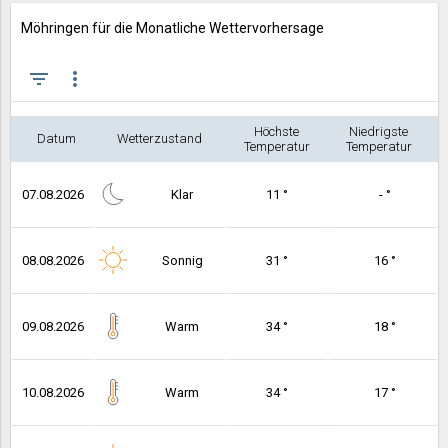
Möhringen für die Monatliche Wettervorhersage
filter_list
more_vert
Höchste
Niedrigste
Datum
Wetterzustand
Temperatur
Temperatur
07.08.2026
Klar
11 °
- °
08.08.2026
Sonnig
31 °
16 °
09.08.2026
Warm
34 °
18 °
10.08.2026
Warm
34 °
17 °