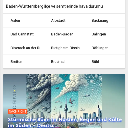
Baden-Württemberg ilçe ve semtlerinde hava durumu
Aalen
Albstadt
Backnang
Bad Cannstatt
Baden-Baden
Balingen
Biberach an der Riss
Bietigheim-Bissingen
Böblingen
Bretten
Bruchsal
Bühl
Crailsheim
Durlach
Ehingen
Emmendingen
Esslingen am Neckar
Ettlingen
Fellbach
Feuerbach
Filderstadt
NACHRICHT
Freiburg im Breisgau
Friedrichshafen
Gaggenau
Stürmische Böen im Norden, Regen und Kälte
im Süden – Deutsc...