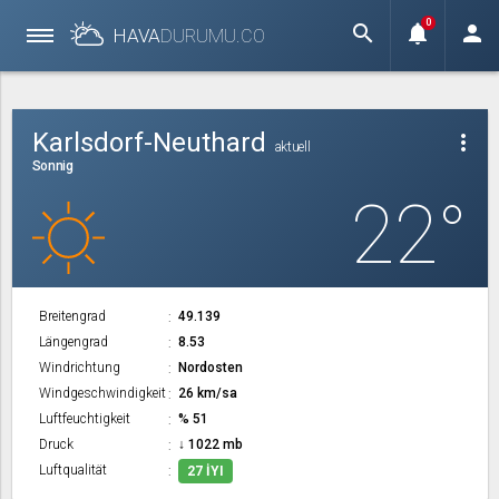
0
search
notifications
person
HAVA
DURUMU.
CO
Karlsdorf-Neuthard
more_vert
aktuell
Sonnig
22°
Breitengrad
49.139
Längengrad
8.53
Windrichtung
Nordosten
Windgeschwindigkeit
26 km/sa
Luftfeuchtigkeit
% 51
Druck
↓ 1022 mb
Luftqualität
27 İYI