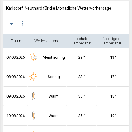
Karlsdorf-Neuthard für die Monatliche Wettervorhersage
filter_list
more_vert
Höchste
Niedrigste
Datum
Wetterzustand
Temperatur
Temperatur
07.08.2026
Meist sonnig
29 °
13 °
08.08.2026
Sonnig
33 °
17 °
09.08.2026
Warm
35 °
18 °
10.08.2026
Warm
35 °
19 °