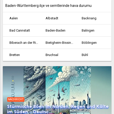
Baden-Württemberg ilçe ve semtlerinde hava durumu
Aalen
Albstadt
Backnang
Bad Cannstatt
Baden-Baden
Balingen
Biberach an der Riss
Bietigheim-Bissingen
Böblingen
Bretten
Bruchsal
Bühl
Crailsheim
Durlach
Ehingen
Emmendingen
Esslingen am Neckar
Ettlingen
Fellbach
Feuerbach
Filderstadt
NACHRICHT
Freiburg im Breisgau
Friedrichshafen
Gaggenau
Stürmische Böen im Norden, Regen und Kälte
im Süden – Deutsc...