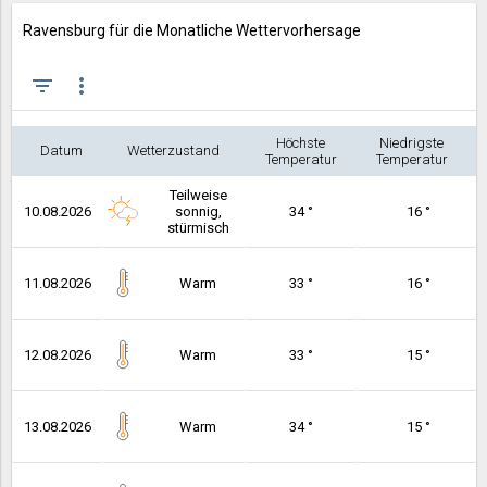
Ravensburg für die Monatliche Wettervorhersage
filter_list
more_vert
Höchste
Niedrigste
Datum
Wetterzustand
Temperatur
Temperatur
Teilweise
10.08.2026
sonnig,
34 °
16 °
stürmisch
11.08.2026
Warm
33 °
16 °
12.08.2026
Warm
33 °
15 °
13.08.2026
Warm
34 °
15 °