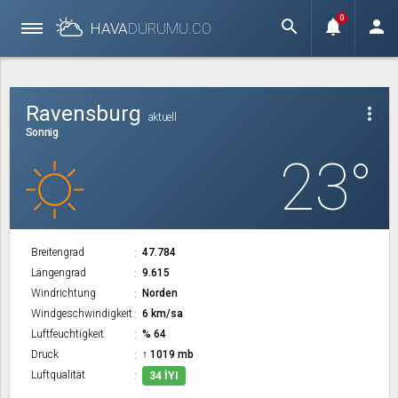
0
search
notifications
person
HAVA
DURUMU.
CO
Ravensburg
more_vert
aktuell
Sonnig
23°
Breitengrad
47.784
Längengrad
9.615
Windrichtung
Norden
Windgeschwindigkeit
6 km/sa
Luftfeuchtigkeit
% 64
Druck
↑ 1019 mb
Luftqualität
34 İYI