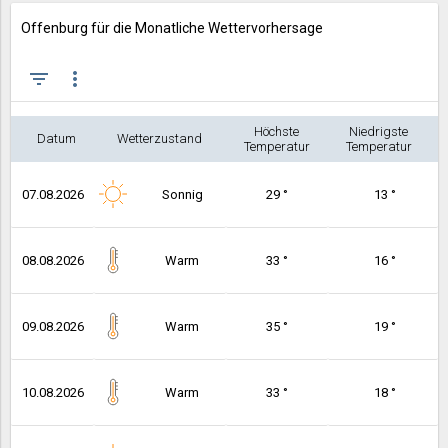
Offenburg für die Monatliche Wettervorhersage
filter_list
more_vert
Höchste
Niedrigste
Datum
Wetterzustand
Temperatur
Temperatur
07.08.2026
Sonnig
29 °
13 °
08.08.2026
Warm
33 °
16 °
09.08.2026
Warm
35 °
19 °
10.08.2026
Warm
33 °
18 °