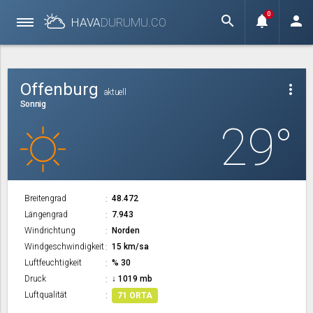
0
search
notifications
person
HAVA
DURUMU.
CO
Offenburg
more_vert
aktuell
Sonnig
29°
Breitengrad
48.472
Längengrad
7.943
Windrichtung
Norden
Windgeschwindigkeit
15 km/sa
Luftfeuchtigkeit
% 30
Druck
↓ 1019 mb
Luftqualität
71 ORTA