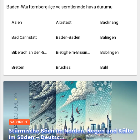
Baden-Württemberg ilçe ve semtlerinde hava durumu
Aalen
Albstadt
Backnang
Bad Cannstatt
Baden-Baden
Balingen
Biberach an der Riss
Bietigheim-Bissingen
Böblingen
Bretten
Bruchsal
Bühl
Crailsheim
Durlach
Ehingen
Emmendingen
Esslingen am Neckar
Ettlingen
Fellbach
Feuerbach
Filderstadt
NACHRICHT
Freiburg im Breisgau
Friedrichshafen
Gaggenau
Stürmische Böen im Norden, Regen und Kälte
im Süden – Deutsc...