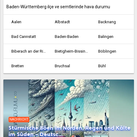
Baden-Württemberg ilçe ve semtlerinde hava durumu
Aalen
Albstadt
Backnang
Bad Cannstatt
Baden-Baden
Balingen
Biberach an der Riss
Bietigheim-Bissingen
Böblingen
Bretten
Bruchsal
Bühl
Crailsheim
Durlach
Ehingen
Emmendingen
Esslingen am Neckar
Ettlingen
Fellbach
Feuerbach
Filderstadt
NACHRICHT
Freiburg im Breisgau
Friedrichshafen
Gaggenau
Stürmische Böen im Norden, Regen und Kälte
im Süden – Deutsc...