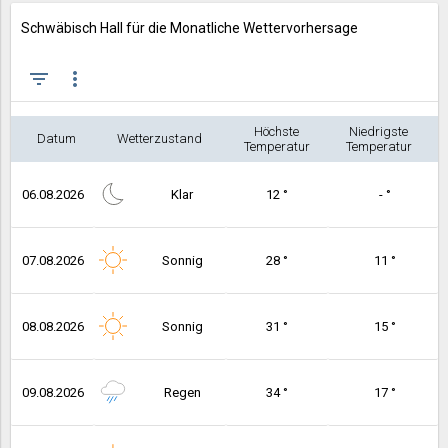
Schwäbisch Hall für die Monatliche Wettervorhersage
filter_list
more_vert
Höchste
Niedrigste
Datum
Wetterzustand
Temperatur
Temperatur
06.08.2026
Klar
12 °
- °
07.08.2026
Sonnig
28 °
11 °
08.08.2026
Sonnig
31 °
15 °
09.08.2026
Regen
34 °
17 °