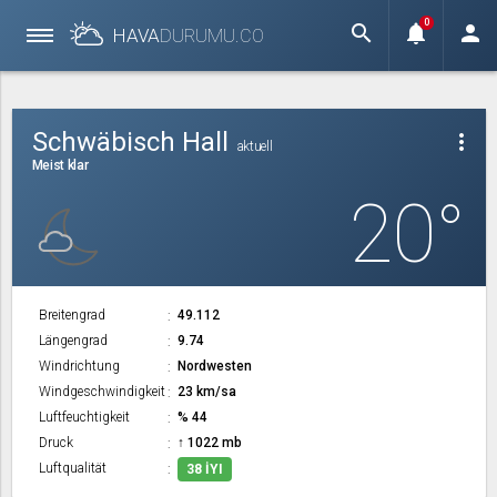
0
search
notifications
person
HAVA
DURUMU.
CO
Schwäbisch Hall
more_vert
aktuell
Meist klar
20°
Breitengrad
49.112
Längengrad
9.74
Windrichtung
Nordwesten
Windgeschwindigkeit
23 km/sa
Luftfeuchtigkeit
% 44
Druck
↑ 1022 mb
Luftqualität
38 İYI