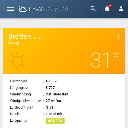
0
search
notifications
person
HAVA
DURUMU.
CO
Bretten
more_vert
aktuell
Sonnig
31°
Breitengrad
49.037
Längengrad
8.707
Windrichtung
Ost-Südosten
Windgeschwindigkeit
27 km/sa
Luftfeuchtigkeit
% 31
Druck
↓ 1018 mb
Luftqualität
69 ORTA