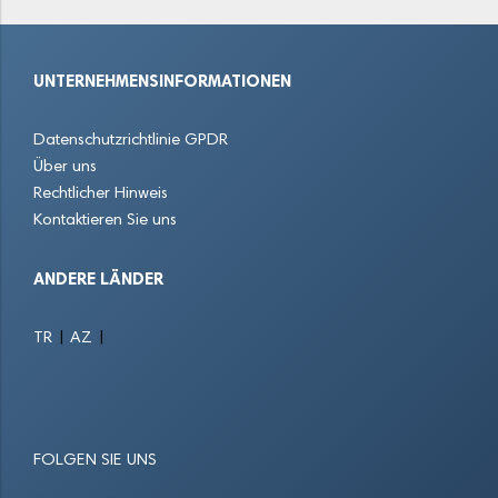
Heidenheim an der Brenz
Heilbronn
Herrenberg
UNTERNEHMENSINFORMATIONEN
Horb am Neckar
Karlsdorf-Neuthard
Karlsruhe
Datenschutzrichtlinie GPDR
Kehl
Kirchheim unter Teck
Konstanz
Über uns
Rechtlicher Hinweis
Kornwestheim
Lahr
Leimen
Kontaktieren Sie uns
Leinfelden-Echterdingen
Leingarten
Leonberg
ANDERE LÄNDER
Linkenheim-Hochstetten
Lörrach
Ludwigsburg
|
|
TR
AZ
Malsch
Mannheim
Marbach am Neckar
Möhringen
Mühlacker
Neckarsulm
FOLGEN SIE UNS
Nürtingen
Obersulm
Offenburg