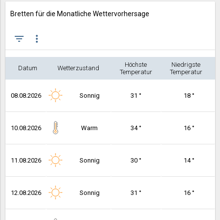
Bretten für die Monatliche Wettervorhersage
filter_list
more_vert
Höchste
Niedrigste
Datum
Wetterzustand
Temperatur
Temperatur
08.08.2026
Sonnig
31 °
18 °
10.08.2026
Warm
34 °
16 °
11.08.2026
Sonnig
30 °
14 °
12.08.2026
Sonnig
31 °
16 °