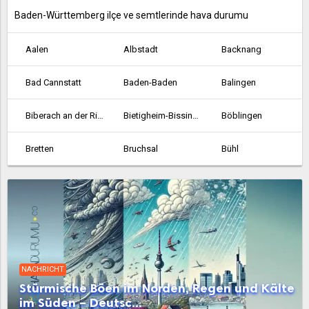
Baden-Württemberg ilçe ve semtlerinde hava durumu
Aalen
Albstadt
Backnang
Bad Cannstatt
Baden-Baden
Balingen
Biberach an der Riss
Bietigheim-Bissingen
Böblingen
Bretten
Bruchsal
Bühl
Crailsheim
Durlach
Ehingen
Emmendingen
Esslingen am Neckar
Ettlingen
Fellbach
Feuerbach
Filderstadt
NACHRICHT
Freiburg im Breisgau
Friedrichshafen
Gaggenau
Stürmische Böen im Norden, Regen und Kälte
im Süden – Deutsc...