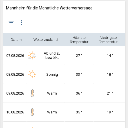
Mannheim für die Monatliche Wettervorhersage
filter_list
more_vert
Höchste
Niedrigste
Datum
Wetterzustand
Temperatur
Temperatur
Ab und zu
07.08.2026
27 °
14 °
bewölkt
08.08.2026
Sonnig
33 °
18 °
09.08.2026
Warm
36 °
21 °
10.08.2026
Warm
35 °
19 °