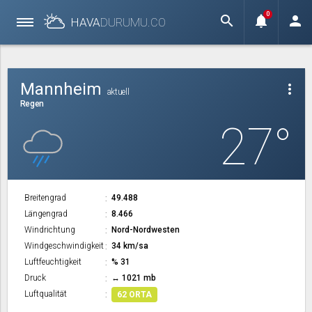
0
search
notifications
person
HAVA
DURUMU.
CO
Mannheim
more_vert
aktuell
Regen
27°
Breitengrad
49.488
Längengrad
8.466
Windrichtung
Nord-Nordwesten
Windgeschwindigkeit
34 km/sa
Luftfeuchtigkeit
% 31
Druck
↔ 1021 mb
Luftqualität
62 ORTA