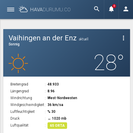
0
search
notifications
person
HAVA
DURUMU.
CO
Vaihingen an der Enz
more_vert
aktuell
Sonnig
28°
Breitengrad
48.933
Längengrad
8.96
Windrichtung
West-Nordwesten
Windgeschwindigkeit
36 km/sa
Luftfeuchtigkeit
% 30
Druck
↔ 1020 mb
Luftqualität
65 ORTA