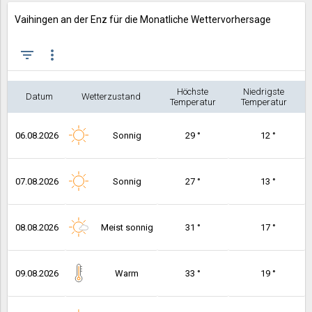
Vaihingen an der Enz für die Monatliche Wettervorhersage
filter_list
more_vert
Höchste
Niedrigste
Datum
Wetterzustand
Temperatur
Temperatur
06.08.2026
Sonnig
29 °
12 °
07.08.2026
Sonnig
27 °
13 °
08.08.2026
Meist sonnig
31 °
17 °
09.08.2026
Warm
33 °
19 °