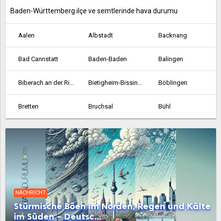
Baden-Württemberg ilçe ve semtlerinde hava durumu
Aalen
Albstadt
Backnang
Bad Cannstatt
Baden-Baden
Balingen
Biberach an der Riss
Bietigheim-Bissingen
Böblingen
Bretten
Bruchsal
Bühl
Crailsheim
Durlach
Ehingen
Emmendingen
Esslingen am Neckar
Ettlingen
Fellbach
Feuerbach
Filderstadt
NACHRICHT
Freiburg im Breisgau
Friedrichshafen
Gaggenau
Stürmische Böen im Norden, Regen und Kälte
im Süden – Deutsc...