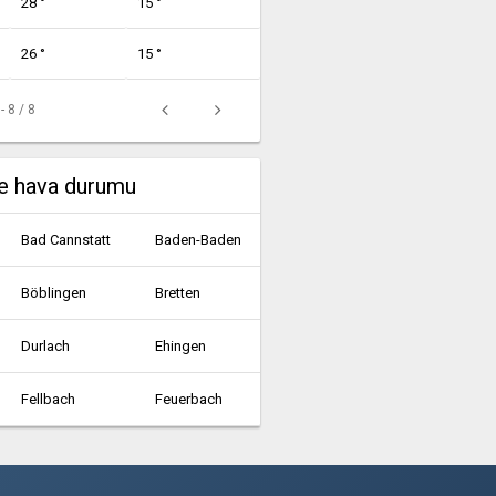
28 °
15 °
26 °
15 °
 - 8 / 8
e hava durumu
Bad Cannstatt
Baden-Baden
Böblingen
Bretten
Durlach
Ehingen
Fellbach
Feuerbach
Gaggenau
Gartenstadt