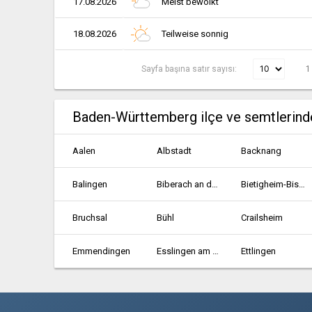
17.08.2026
Meist bewölkt
18.08.2026
Teilweise sonnig
Sayfa başına satır sayısı:
1
Baden-Württemberg ilçe ve semtlerind
Aalen
Albstadt
Backnang
Balingen
Biberach an der Riss
Bietigheim-Bissingen
Bruchsal
Bühl
Crailsheim
Emmendingen
Esslingen am Neckar
Ettlingen
Filderstadt
Freiburg im Breisgau
Friedrichshafen