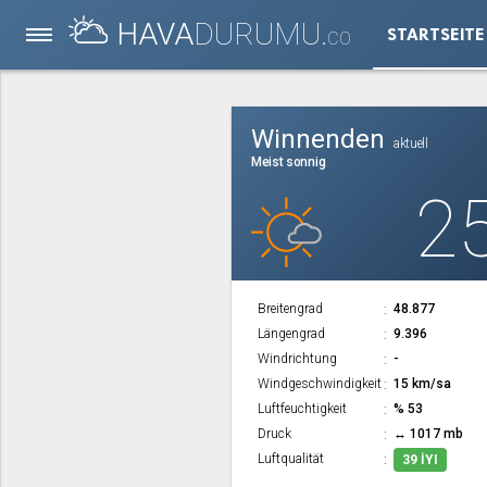
HAVA
DURUMU.
STARTSEITE
CO
Winnenden
aktuell
Meist sonnig
2
Breitengrad
48.877
Längengrad
9.396
Windrichtung
-
Windgeschwindigkeit
15 km/sa
Luftfeuchtigkeit
% 53
Druck
↔ 1017 mb
Luftqualität
39 İYI