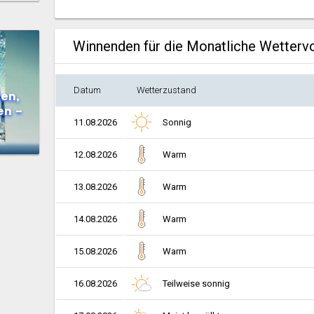
Winnenden für die Monatliche Wetterv
Datum
Wetterzustand
en,
en –
11.08.2026
Sonnig
12.08.2026
Warm
13.08.2026
Warm
14.08.2026
Warm
15.08.2026
Warm
16.08.2026
Teilweise sonnig