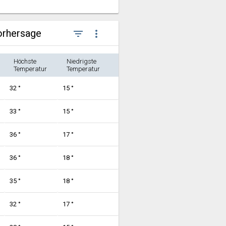
orhersage
filter_list
more_vert
Höchste
Niedrigste
Temperatur
Temperatur
32 °
15 °
33 °
15 °
36 °
17 °
36 °
18 °
35 °
18 °
32 °
17 °