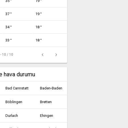
35 °
19 °
37 °
19 °
34 °
18 °
33 °
18 °
 - 10 / 10
e hava durumu
Bad Cannstatt
Baden-Baden
Böblingen
Bretten
Durlach
Ehingen