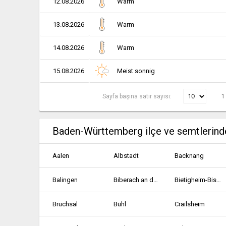
12.08.2026
Warm
13.08.2026
Warm
14.08.2026
Warm
15.08.2026
Meist sonnig
Sayfa başına satır sayısı:
1
Baden-Württemberg ilçe ve semtlerind
Aalen
Albstadt
Backnang
Balingen
Biberach an der Riss
Bietigheim-Bissingen
Bruchsal
Bühl
Crailsheim