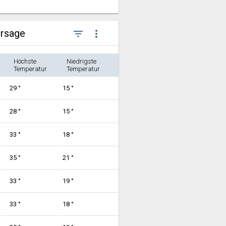
ersage
filter_list
more_vert
Höchste
Niedrigste
Temperatur
Temperatur
29 °
15 °
28 °
15 °
33 °
18 °
35 °
21 °
33 °
19 °
33 °
18 °