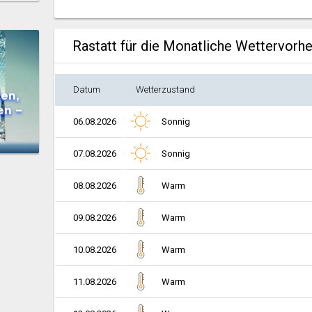
Rastatt für die Monatliche Wettervorh
Datum
Wetterzustand
en,
en –
06.08.2026
Sonnig
07.08.2026
Sonnig
08.08.2026
Warm
09.08.2026
Warm
10.08.2026
Warm
11.08.2026
Warm