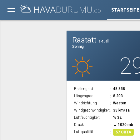
HAVA
DURUMU.
STARTSEITE
CO
Rastatt
aktuell
Sonnig
2
Breitengrad
48.858
Längengrad
8.203
Windrichtung
Westen
Windgeschwindigkeit
33 km/sa
Luftfeuchtigkeit
% 32
Druck
↔ 1020 mb
Luftqualität
57 ORTA