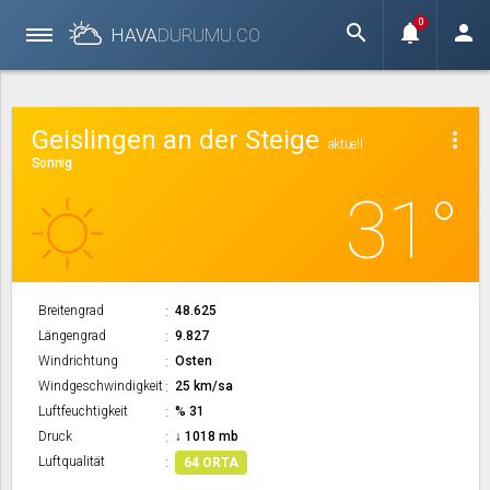
0
search
notifications
person
HAVA
DURUMU.
CO
Geislingen an der Steige
more_vert
aktuell
Sonnig
31°
Breitengrad
48.625
Längengrad
9.827
Windrichtung
Osten
Windgeschwindigkeit
25 km/sa
Luftfeuchtigkeit
% 31
Druck
↓ 1018 mb
Luftqualität
64 ORTA