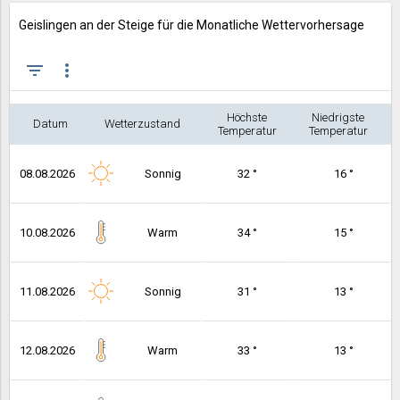
Geislingen an der Steige für die Monatliche Wettervorhersage
filter_list
more_vert
Höchste
Niedrigste
Datum
Wetterzustand
Temperatur
Temperatur
08.08.2026
Sonnig
32 °
16 °
10.08.2026
Warm
34 °
15 °
11.08.2026
Sonnig
31 °
13 °
12.08.2026
Warm
33 °
13 °