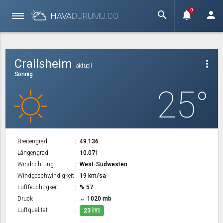
0
search
notifications
person
HAVA
DURUMU.
CO
Crailsheim
more_vert
aktuell
Sonnig
25°
Breitengrad
49.136
Längengrad
10.071
Windrichtung
West-Südwesten
Windgeschwindigkeit
19 km/sa
Luftfeuchtigkeit
% 57
Druck
↔ 1020 mb
Luftqualität
23 İYI