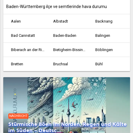
Baden-Württemberg ilçe ve semtlerinde hava durumu
Aalen
Albstadt
Backnang
Bad Cannstatt
Baden-Baden
Balingen
Biberach an der Riss
Bietigheim-Bissingen
Böblingen
Bretten
Bruchsal
Bühl
Crailsheim
Durlach
Ehingen
Emmendingen
Esslingen am Neckar
Ettlingen
Fellbach
Feuerbach
Filderstadt
NACHRICHT
Freiburg im Breisgau
Friedrichshafen
Gaggenau
Stürmische Böen im Norden, Regen und Kälte
im Süden – Deutsc...