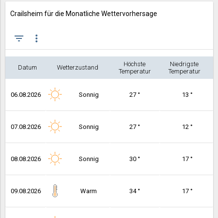
Crailsheim für die Monatliche Wettervorhersage
filter_list
more_vert
Höchste
Niedrigste
Datum
Wetterzustand
Temperatur
Temperatur
06.08.2026
Sonnig
27 °
13 °
07.08.2026
Sonnig
27 °
12 °
08.08.2026
Sonnig
30 °
17 °
09.08.2026
Warm
34 °
17 °