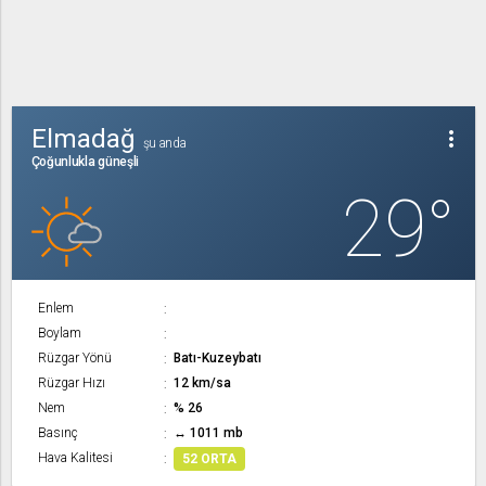
Elmadağ
more_vert
şu anda
Çoğunlukla güneşli
29°
Enlem
Boylam
Rüzgar Yönü
Batı-Kuzeybatı
Rüzgar Hızı
12 km/sa
Nem
% 26
Basınç
↔ 1011 mb
Hava Kalitesi
52 ORTA