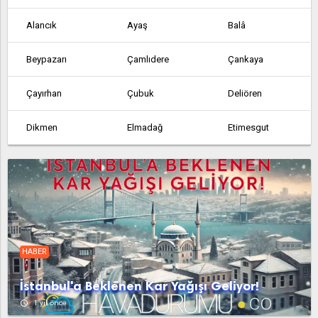
Alancık
Ayaş
Balâ
Beypazarı
Çamlıdere
Çankaya
Çayırhan
Çubuk
Deliören
Dikmen
Elmadağ
Etimesgut
Etlik
Feruz Köyü
Fethiye
Güdül
Güvem
Hasanoğlan
Haymana
Kabaca
Kalecik
HABER
Karahamzalı
Karşıyaka
Kazan
İstanbul'a Beklenen Kar Yağışı Geliyor!
Kerpiç
Kızılcahamam
Köy Enstitüsü
access_time
1 yıl önce