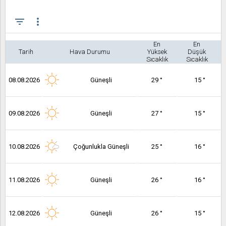
filter_list
more_vert
En
En
Tarih
Hava Durumu
Yüksek
Düşük
Sıcaklık
Sıcaklık
08.08.2026
Güneşli
29 °
15 °
09.08.2026
Güneşli
27 °
15 °
10.08.2026
Çoğunlukla Güneşli
25 °
16 °
11.08.2026
Güneşli
26 °
16 °
12.08.2026
Güneşli
26 °
15 °