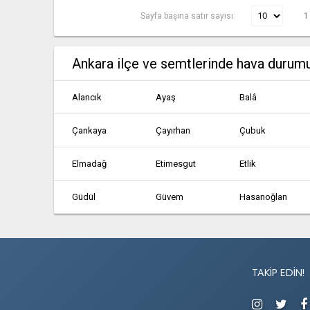
Sayfa başına satır sayısı:
1
Ankara ilçe ve semtlerinde hava durum
Alancık
Ayaş
Balâ
Çankaya
Çayırhan
Çubuk
Elmadağ
Etimesgut
Etlik
Güdül
Güvem
Hasanoğlan
Kalecik
Karahamzalı
Karşıyaka
Kızılcahamam
Köy Enstitüsü
Mamak
TAKIP EDIN!
Polatlı
Pursaklar
Sarıyahşi