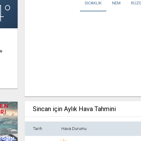
4°
SICAKLIK
NEM
RÜZG
ğu
Sincan için Aylık Hava Tahmini
Tarih
Hava Durumu
Yağışı