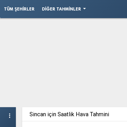
arrow_drop_down
TÜM ŞEHIRLER
DIĞER TAHMINLER
Sincan için Saatlik Hava Tahmini
more_vert