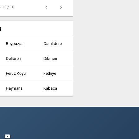
 - 10 / 10
u
Beypazarı
Çamlıdere
Deliören
Dikmen
Feruz Köyü
Fethiye
Haymana
Kabaca
Kazan
Kerpiç
Nallıhan
Peçenek
Şerefli Gökgöz Köyü
Şereflikoçhisar