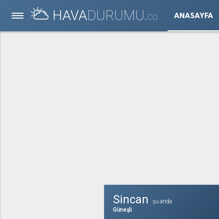
HAVA
DURUMU.
ANASAYFA
CO
Sincan
şu anda
Güneşli