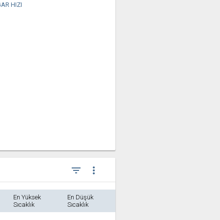
AR HIZI
filter_list
more_vert
En Yüksek
En Düşük
Sıcaklık
Sıcaklık