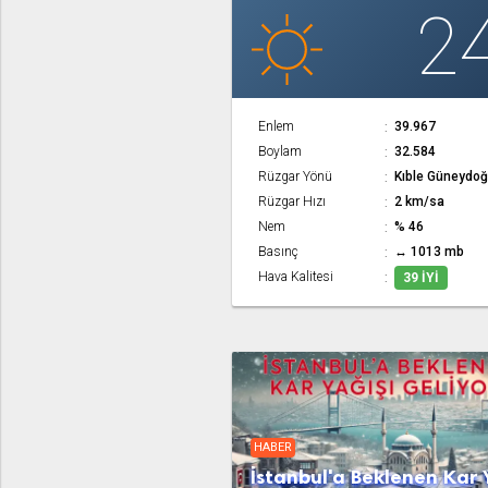
2
Enlem
39.967
Boylam
32.584
Rüzgar Yönü
Kıble Güneydo
Rüzgar Hızı
2 km/sa
Nem
% 46
Basınç
↔ 1013 mb
Hava Kalitesi
39 İYI
HABER
İstanbul'a Beklenen Kar 