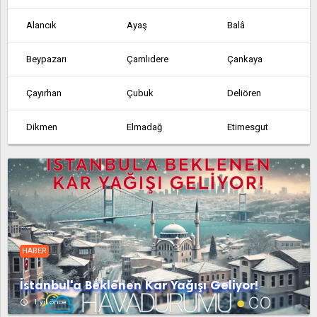
Alancık
Ayaş
Balâ
Beypazarı
Çamlıdere
Çankaya
Çayırhan
Çubuk
Deliören
Dikmen
Elmadağ
Etimesgut
Etlik
Feruz Köyü
Fethiye
Güdül
Güvem
Hasanoğlan
Haymana
Kabaca
Kalecik
HABER
Karahamzalı
Karşıyaka
Kazan
İstanbul'a Beklenen Kar Yağışı Geliyor!
Kerpiç
Kızılcahamam
Köy Enstitüsü
access_time
1 yıl önce