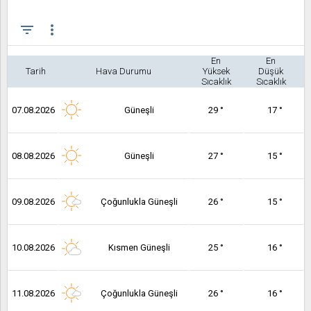
filter_list
more_vert
En
En
Tarih
Hava Durumu
Yüksek
Düşük
Sıcaklık
Sıcaklık
07.08.2026
Güneşli
29 °
17 °
08.08.2026
Güneşli
27 °
15 °
09.08.2026
Çoğunlukla Güneşli
26 °
15 °
10.08.2026
Kısmen Güneşli
25 °
16 °
11.08.2026
Çoğunlukla Güneşli
26 °
16 °