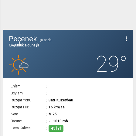
Peçenek
more_vert
şu anda
Çoğunlukla güneşli
29°
Enlem
Boylam
Rüzgar Yönü
Batı-Kuzeybatı
Rüzgar Hızı
16 km/sa
Nem
% 25
Basınç
↔ 1010 mb
Hava Kalitesi
45 İYI