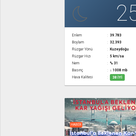
2
Enlem
39.783
Boylam
32.393
Rüzgar Yönü
Kuzeydoğu
Rüzgar Hızı
5 km/sa
Nem
% 31
Basınç
↓ 1008 mb
Hava Kalitesi
38 İYI
HABER
İstanbul'a Beklenen Kar 