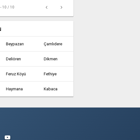
 - 10 / 10
u
Beypazarı
Çamlıdere
Deliören
Dikmen
Feruz Köyü
Fethiye
Haymana
Kabaca
Kazan
Kerpiç
Nallıhan
Peçenek
Şerefli Gökgöz Köyü
Şereflikoçhisar