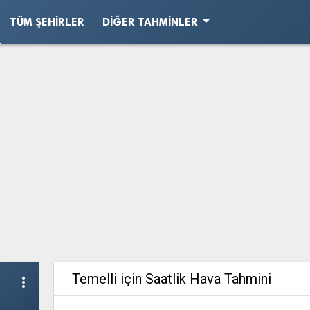
arrow_drop_down
TÜM ŞEHIRLER
DIĞER TAHMINLER
Temelli için Saatlik Hava Tahmini
more_vert