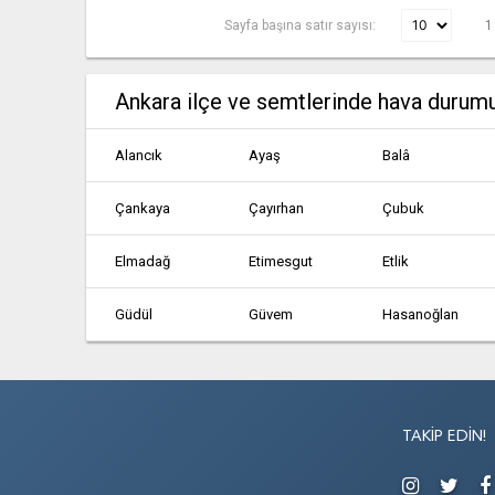
Sayfa başına satır sayısı:
1
Ankara ilçe ve semtlerinde hava durum
Alancık
Ayaş
Balâ
Çankaya
Çayırhan
Çubuk
Elmadağ
Etimesgut
Etlik
Güdül
Güvem
Hasanoğlan
Kalecik
Karahamzalı
Karşıyaka
Kızılcahamam
Köy Enstitüsü
Mamak
TAKIP EDIN!
Polatlı
Pursaklar
Sarıyahşi