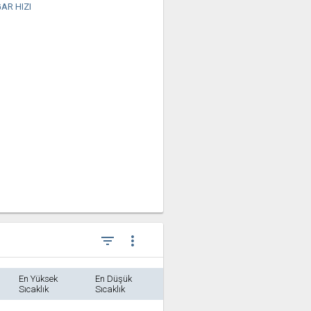
AR HIZI
filter_list
more_vert
En Yüksek
En Düşük
Sıcaklık
Sıcaklık