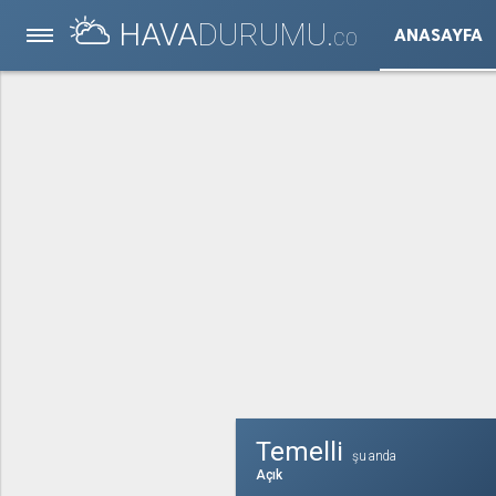
HAVA
DURUMU.
ANASAYFA
CO
Temelli
şu anda
Açık