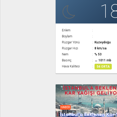
1
Enlem
Boylam
Rüzgar Yönü
Kuzeydoğu
Rüzgar Hızı
8 km/sa
Nem
% 53
Basınç
↔ 1011 mb
Hava Kalitesi
54 ORTA
HABER
İstanbul'a Beklenen Kar 