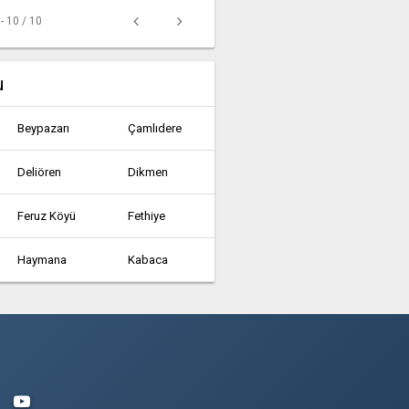
 - 10 / 10
u
Beypazarı
Çamlıdere
Deliören
Dikmen
Feruz Köyü
Fethiye
Haymana
Kabaca
Kazan
Kerpiç
Nallıhan
Peçenek
Şerefli Gökgöz Köyü
Şereflikoçhisar