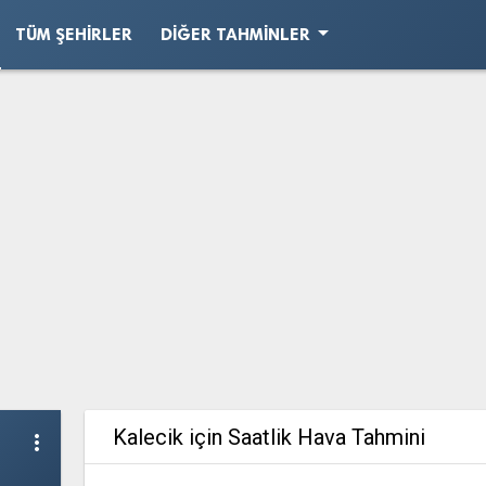
arrow_drop_down
TÜM ŞEHIRLER
DIĞER TAHMINLER
Kalecik için Saatlik Hava Tahmini
more_vert