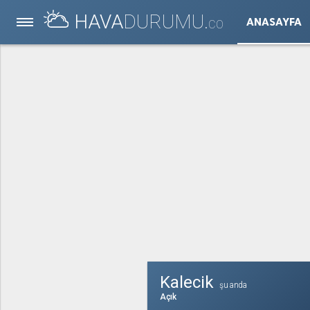
HAVA
DURUMU.
ANASAYFA
CO
Kalecik
şu anda
Açık