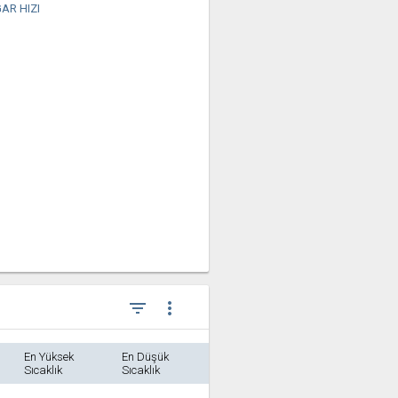
AR HIZI
filter_list
more_vert
En Yüksek
En Düşük
Sıcaklık
Sıcaklık