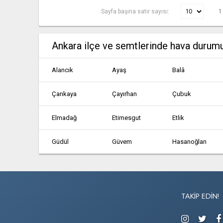
Sayfa başına satır sayısı:
1
Ankara ilçe ve semtlerinde hava durum
Alancık
Ayaş
Balâ
Çankaya
Çayırhan
Çubuk
Elmadağ
Etimesgut
Etlik
Güdül
Güvem
Hasanoğlan
Kalecik
Karahamzalı
Karşıyaka
Kızılcahamam
Köy Enstitüsü
Mamak
TAKIP EDIN!
Polatlı
Pursaklar
Sarıyahşi