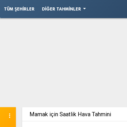
arrow_drop_down
TÜM ŞEHIRLER
DIĞER TAHMINLER
Mamak için Saatlik Hava Tahmini
more_vert