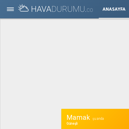
HAVA
DURUMU.
ANASAYFA
CO
Mamak
şu anda
Güneşli