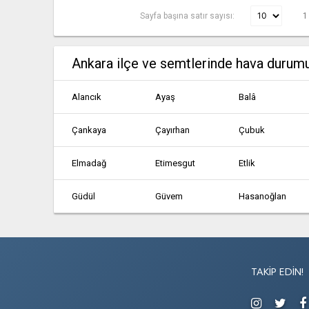
Sayfa başına satır sayısı:
1
Ankara ilçe ve semtlerinde hava durum
Alancık
Ayaş
Balâ
Çankaya
Çayırhan
Çubuk
Elmadağ
Etimesgut
Etlik
Güdül
Güvem
Hasanoğlan
Kalecik
Karahamzalı
Karşıyaka
Kızılcahamam
Köy Enstitüsü
Mamak
TAKIP EDIN!
Polatlı
Pursaklar
Sarıyahşi