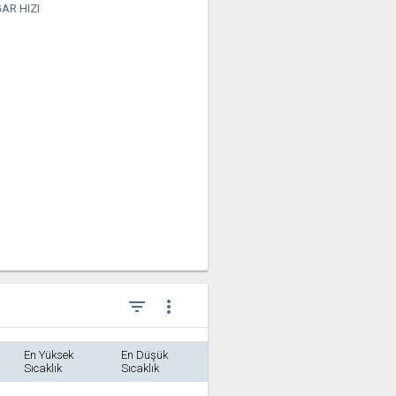
AR HIZI
filter_list
more_vert
En Yüksek
En Düşük
Sıcaklık
Sıcaklık