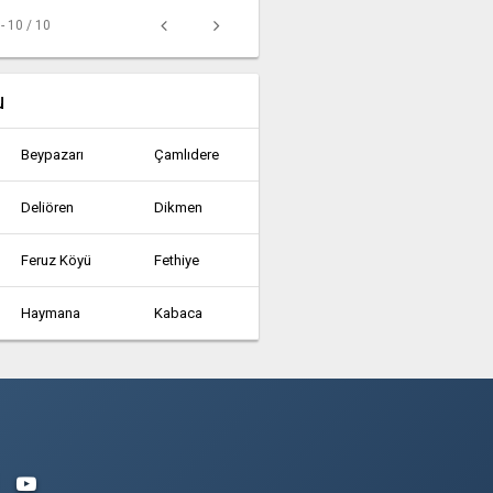
 - 10 / 10
u
Beypazarı
Çamlıdere
Deliören
Dikmen
Feruz Köyü
Fethiye
Haymana
Kabaca
Kazan
Kerpiç
Nallıhan
Peçenek
Şerefli Gökgöz Köyü
Şereflikoçhisar