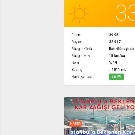
3
Enlem
39.95
Boylam
32.917
Rüzgar Yönü
Batı-Güneybatı
Rüzgar Hızı
15 km/sa
Nem
% 19
Basınç
↓ 1011 mb
Hava Kalitesi
46 İYI
HABER
İstanbul'a Beklenen Kar 