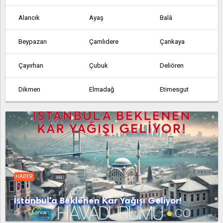
Alancık
Ayaş
Balâ
Beypazarı
Çamlıdere
Çankaya
Çayırhan
Çubuk
Deliören
Dikmen
Elmadağ
Etimesgut
Etlik
Feruz Köyü
Fethiye
Güdül
Güvem
Hasanoğlan
Haymana
Kabaca
Kalecik
HABER
Karahamzalı
Karşıyaka
Kazan
İstanbul'a Beklenen Kar Yağışı Geliyor!
Kerpiç
Kızılcahamam
Köy Enstitüsü
access_time
1 yıl önce