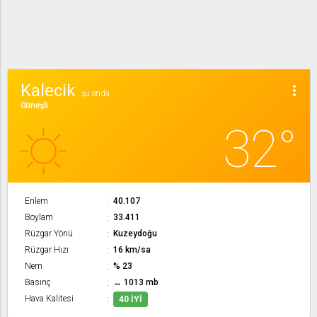
Kalecik
more_vert
şu anda
Güneşli
32°
Enlem
40.107
Boylam
33.411
Rüzgar Yönü
Kuzeydoğu
Rüzgar Hızı
16 km/sa
Nem
% 23
Basınç
↔ 1013 mb
Hava Kalitesi
40 İYI