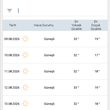
filter_list
more_vert
En
En
Tarih
Hava Durumu
Yüksek
Düşük
Sıcaklık
Sıcaklık
09.08.2026
Güneşli
33 °
19 °
10.08.2026
Güneşli
32 °
17 °
11.08.2026
Güneşli
32 °
18 °
12.08.2026
Güneşli
33 °
19 °
13.08.2026
Güneşli
32 °
18 °