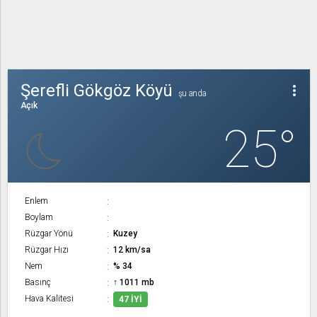
Şerefli Gökgöz Köyü
more_vert
şu anda
Açık
25°
Enlem
Boylam
Rüzgar Yönü
Kuzey
Rüzgar Hızı
12 km/sa
Nem
% 34
Basınç
↑ 1011 mb
Hava Kalitesi
47 İYI