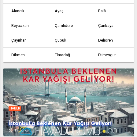
Alancık
Ayaş
Balâ
Beypazarı
Çamlıdere
Çankaya
Çayırhan
Çubuk
Deliören
Dikmen
Elmadağ
Etimesgut
Etlik
Feruz Köyü
Fethiye
Güdül
Güvem
Hasanoğlan
Haymana
Kabaca
Kalecik
HABER
Karahamzalı
Karşıyaka
Kazan
İstanbul'a Beklenen Kar Yağışı Geliyor!
Kerpiç
Kızılcahamam
Köy Enstitüsü
access_time
1 yıl önce