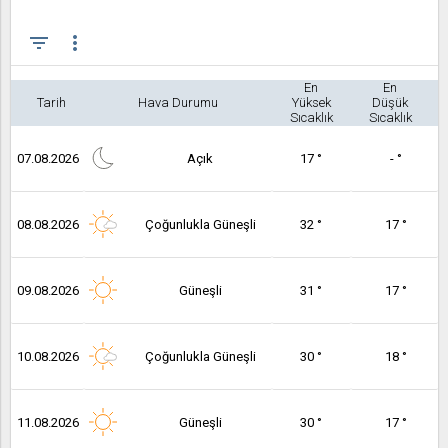
filter_list
more_vert
En
En
Tarih
Hava Durumu
Yüksek
Düşük
Sıcaklık
Sıcaklık
07.08.2026
Açık
17 °
- °
08.08.2026
Çoğunlukla Güneşli
32 °
17 °
09.08.2026
Güneşli
31 °
17 °
10.08.2026
Çoğunlukla Güneşli
30 °
18 °
11.08.2026
Güneşli
30 °
17 °