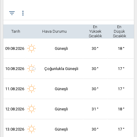
filter_list
more_vert
En
En
Tarih
Hava Durumu
Yüksek
Düşük
Sıcaklık
Sıcaklık
09.08.2026
Güneşli
30 °
18 °
10.08.2026
Çoğunlukla Güneşli
30 °
17 °
11.08.2026
Güneşli
30 °
17 °
12.08.2026
Güneşli
31 °
18 °
13.08.2026
Güneşli
30 °
17 °