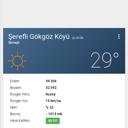
Şerefli Gökgöz Köyü
more_vert
şu anda
Güneşli
29°
Enlem
39.306
Boylam
32.592
Rüzgar Yönü
Kuzey
Rüzgar Hızı
15 km/sa
Nem
% 23
Basınç
↓ 1013 mb
Hava Kalitesi
50 İYI