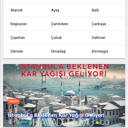
Alancık
Ayaş
Balâ
Beypazarı
Çamlıdere
Çankaya
Çayırhan
Çubuk
Deliören
Dikmen
Elmadağ
Etimesgut
Etlik
Feruz Köyü
Fethiye
Güdül
Güvem
Hasanoğlan
Haymana
Kabaca
Kalecik
HABER
Karahamzalı
Karşıyaka
Kazan
İstanbul'a Beklenen Kar Yağışı Geliyor!
Kerpiç
Kızılcahamam
Köy Enstitüsü
access_time
1 yıl önce