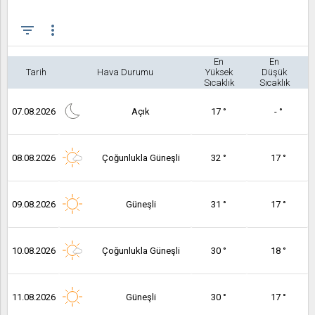
filter_list
more_vert
En
En
Tarih
Hava Durumu
Yüksek
Düşük
Sıcaklık
Sıcaklık
07.08.2026
Açık
17 °
- °
08.08.2026
Çoğunlukla Güneşli
32 °
17 °
09.08.2026
Güneşli
31 °
17 °
10.08.2026
Çoğunlukla Güneşli
30 °
18 °
11.08.2026
Güneşli
30 °
17 °