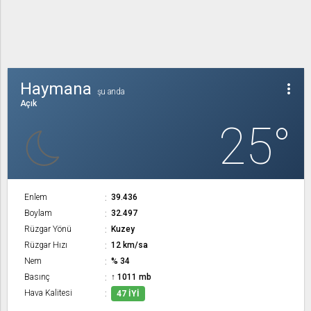
Haymana
more_vert
şu anda
Açık
25°
Enlem
39.436
Boylam
32.497
Rüzgar Yönü
Kuzey
Rüzgar Hızı
12 km/sa
Nem
% 34
Basınç
↑ 1011 mb
Hava Kalitesi
47 İYI