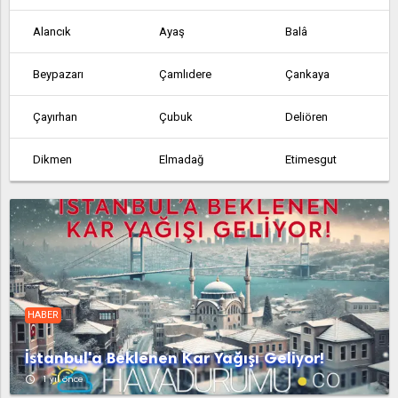
Alancık
Ayaş
Balâ
Beypazarı
Çamlıdere
Çankaya
Çayırhan
Çubuk
Deliören
Dikmen
Elmadağ
Etimesgut
Etlik
Feruz Köyü
Fethiye
Güdül
Güvem
Hasanoğlan
Haymana
Kabaca
Kalecik
HABER
Karahamzalı
Karşıyaka
Kazan
İstanbul'a Beklenen Kar Yağışı Geliyor!
Kerpiç
Kızılcahamam
Köy Enstitüsü
access_time
1 yıl önce