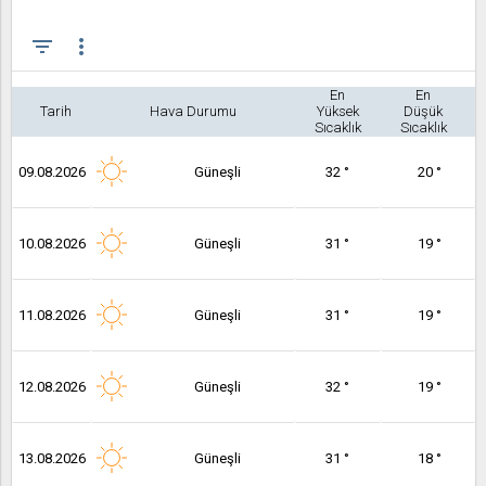
filter_list
more_vert
En
En
Tarih
Hava Durumu
Yüksek
Düşük
Sıcaklık
Sıcaklık
09.08.2026
Güneşli
32 °
20 °
10.08.2026
Güneşli
31 °
19 °
11.08.2026
Güneşli
31 °
19 °
12.08.2026
Güneşli
32 °
19 °
13.08.2026
Güneşli
31 °
18 °