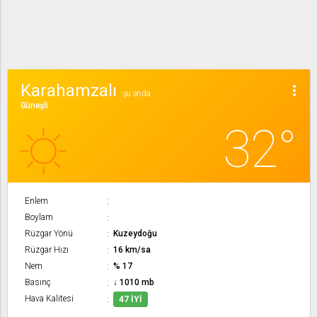
Karahamzalı
more_vert
şu anda
Güneşli
32°
Enlem
Boylam
Rüzgar Yönü
Kuzeydoğu
Rüzgar Hızı
16 km/sa
Nem
% 17
Basınç
↓ 1010 mb
Hava Kalitesi
47 İYI