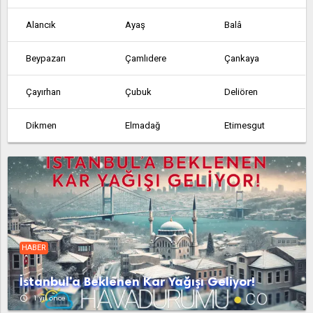
Alancık
Ayaş
Balâ
Beypazarı
Çamlıdere
Çankaya
Çayırhan
Çubuk
Deliören
Dikmen
Elmadağ
Etimesgut
Etlik
Feruz Köyü
Fethiye
Güdül
Güvem
Hasanoğlan
Haymana
Kabaca
Kalecik
HABER
Karahamzalı
Karşıyaka
Kazan
İstanbul'a Beklenen Kar Yağışı Geliyor!
Kerpiç
Kızılcahamam
Köy Enstitüsü
access_time
1 yıl önce