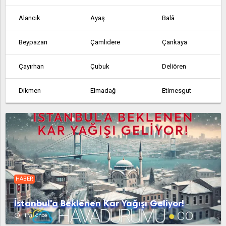
Alancık
Ayaş
Balâ
Beypazarı
Çamlıdere
Çankaya
Çayırhan
Çubuk
Deliören
Dikmen
Elmadağ
Etimesgut
Etlik
Feruz Köyü
Fethiye
Güdül
Güvem
Hasanoğlan
Haymana
Kabaca
Kalecik
HABER
Karahamzalı
Karşıyaka
Kazan
İstanbul'a Beklenen Kar Yağışı Geliyor!
Kerpiç
Kızılcahamam
Köy Enstitüsü
access_time
1 yıl önce