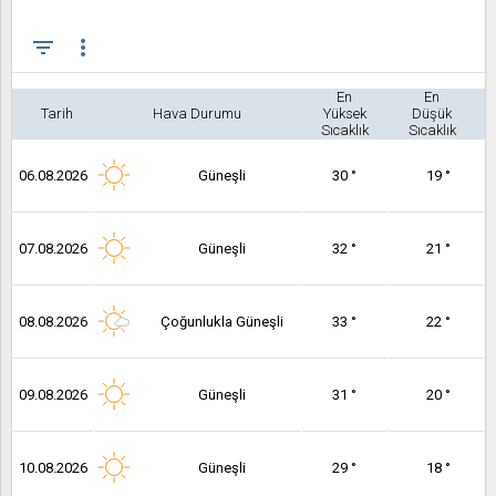
filter_list
more_vert
En
En
Tarih
Hava Durumu
Yüksek
Düşük
Sıcaklık
Sıcaklık
06.08.2026
Güneşli
30 °
19 °
07.08.2026
Güneşli
32 °
21 °
08.08.2026
Çoğunlukla Güneşli
33 °
22 °
09.08.2026
Güneşli
31 °
20 °
10.08.2026
Güneşli
29 °
18 °