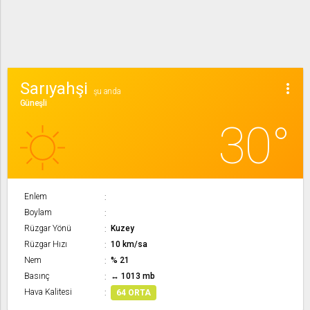
Sarıyahşi
more_vert
şu anda
Güneşli
30°
Enlem
Boylam
Rüzgar Yönü
Kuzey
Rüzgar Hızı
10 km/sa
Nem
% 21
Basınç
↔ 1013 mb
Hava Kalitesi
64 ORTA