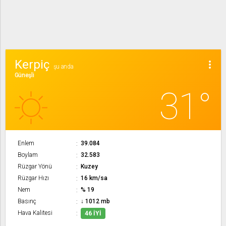
Kerpiç
more_vert
şu anda
Güneşli
31°
Enlem
39.084
Boylam
32.583
Rüzgar Yönü
Kuzey
Rüzgar Hızı
16 km/sa
Nem
% 19
Basınç
↓ 1012 mb
Hava Kalitesi
46 İYI