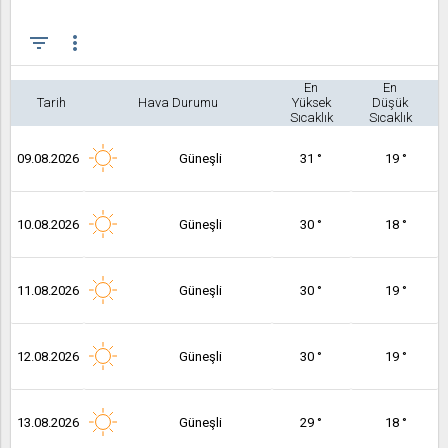
filter_list
more_vert
En
En
Tarih
Hava Durumu
Yüksek
Düşük
Sıcaklık
Sıcaklık
09.08.2026
Güneşli
31 °
19 °
10.08.2026
Güneşli
30 °
18 °
11.08.2026
Güneşli
30 °
19 °
12.08.2026
Güneşli
30 °
19 °
13.08.2026
Güneşli
29 °
18 °