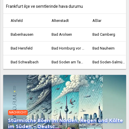
Frankfurt ilçe ve semtlerinde hava durumu
Alsfeld
Altenstadt
Aßlar
Babenhausen
Bad Arolsen
Bad Camberg
Bad Hersfeld
Bad Homburg vor der Höhe
Bad Nauheim
Bad Schwalbach
Bad Soden am Taunus
Bad Soden-Salmünster
Bad Vilbel
Bad Wildungen
Baunatal
Bebra
Bensheim
Biedenkopf
Bischofsheim
Bockenheim
Borken
NACHRICHT
Bornheim
Braunfels
Bruchköbel
Stürmische Böen im Norden, Regen und Kälte
im Süden – Deutsc...