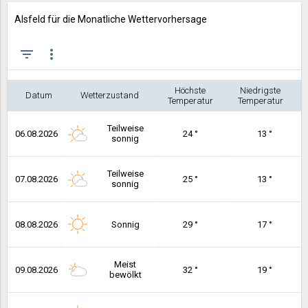
Alsfeld für die Monatliche Wettervorhersage
filter_list
more_vert
Höchste
Niedrigste
Datum
Wetterzustand
Temperatur
Temperatur
Teilweise
06.08.2026
24 °
13 °
sonnig
Teilweise
07.08.2026
25 °
13 °
sonnig
08.08.2026
Sonnig
29 °
17 °
Meist
09.08.2026
32 °
19 °
bewölkt