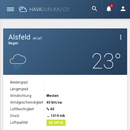
0
search
notifications
person
HAVA
DURUMU.
CO
Alsfeld
more_vert
aktuell
Regen
23°
Breitengrad
Längengrad
Windrichtung
Westen
Windgeschwindigkeit
40 km/sa
Luftfeuchtigkeit
% 40
Druck
↔ 1019 mb
Luftqualität
62 ORTA