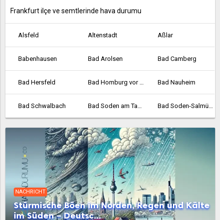
Frankfurt ilçe ve semtlerinde hava durumu
Alsfeld
Altenstadt
Aßlar
Babenhausen
Bad Arolsen
Bad Camberg
Bad Hersfeld
Bad Homburg vor der Höhe
Bad Nauheim
Bad Schwalbach
Bad Soden am Taunus
Bad Soden-Salmünster
Bad Vilbel
Bad Wildungen
Baunatal
Bebra
Bensheim
Biedenkopf
Bischofsheim
Bockenheim
Borken
NACHRICHT
Bornheim
Braunfels
Bruchköbel
Stürmische Böen im Norden, Regen und Kälte
im Süden – Deutsc...