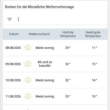
Borken für die Monatliche Wettervorhersage
filter_list
more_vert
Höchste
Niedrigste
Datum
Wetterzustand
Temperatur
Temperatur
08.08.2026
Meist sonnig
29 °
11 °
Ab und zu
09.08.2026
32 °
15 °
bewölkt
10.08.2026
Meist sonnig
32 °
14 °
11.08.2026
Meist sonnig
25 °
10 °