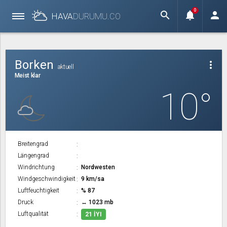
0
search
notifications
person
HAVA
DURUMU.
CO
Borken
more_vert
aktuell
Meist klar
10°
Breitengrad
Längengrad
Windrichtung
Nordwesten
Windgeschwindigkeit
9 km/sa
Luftfeuchtigkeit
% 87
Druck
↔ 1023 mb
Luftqualität
21 İYI