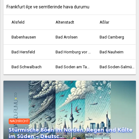
Frankfurt ilçe ve semtlerinde hava durumu
Alsfeld
Altenstadt
Aßlar
Babenhausen
Bad Arolsen
Bad Camberg
Bad Hersfeld
Bad Homburg vor der Höhe
Bad Nauheim
Bad Schwalbach
Bad Soden am Taunus
Bad Soden-Salmünster
Bad Vilbel
Bad Wildungen
Baunatal
Bebra
Bensheim
Biedenkopf
Bischofsheim
Bockenheim
Borken
NACHRICHT
Bornheim
Braunfels
Bruchköbel
Stürmische Böen im Norden, Regen und Kälte
im Süden – Deutsc...