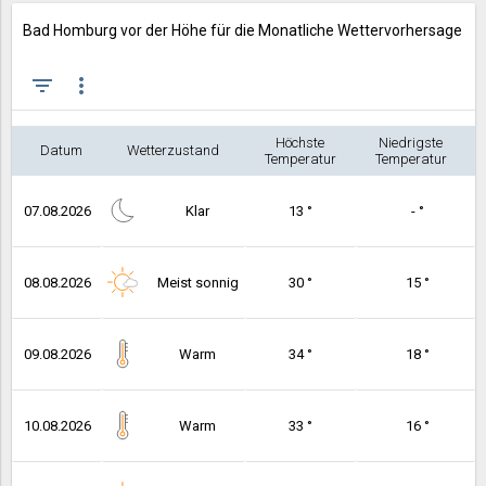
Bad Homburg vor der Höhe für die Monatliche Wettervorhersage
filter_list
more_vert
Höchste
Niedrigste
Datum
Wetterzustand
Temperatur
Temperatur
07.08.2026
Klar
13 °
- °
08.08.2026
Meist sonnig
30 °
15 °
09.08.2026
Warm
34 °
18 °
10.08.2026
Warm
33 °
16 °