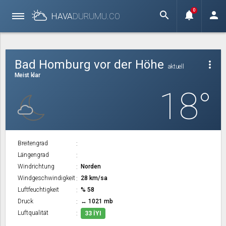
0
search
notifications
person
HAVA
DURUMU.
CO
Bad Homburg vor der Höhe
more_vert
aktuell
Meist klar
18°
Breitengrad
Längengrad
Windrichtung
Norden
Windgeschwindigkeit
28 km/sa
Luftfeuchtigkeit
% 58
Druck
↔ 1021 mb
Luftqualität
33 İYI