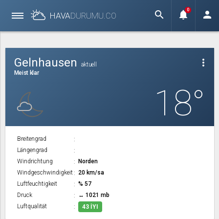
0
search
notifications
person
HAVA
DURUMU.
CO
Gelnhausen
more_vert
aktuell
Meist klar
18°
Breitengrad
Längengrad
Windrichtung
Norden
Windgeschwindigkeit
20 km/sa
Luftfeuchtigkeit
% 57
Druck
↔ 1021 mb
Luftqualität
43 İYI