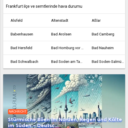
Frankfurt ilçe ve semtlerinde hava durumu
Alsfeld
Altenstadt
Aßlar
Babenhausen
Bad Arolsen
Bad Camberg
Bad Hersfeld
Bad Homburg vor der Höhe
Bad Nauheim
Bad Schwalbach
Bad Soden am Taunus
Bad Soden-Salmünster
Bad Vilbel
Bad Wildungen
Baunatal
Bebra
Bensheim
Biedenkopf
Bischofsheim
Bockenheim
Borken
NACHRICHT
Bornheim
Braunfels
Bruchköbel
Stürmische Böen im Norden, Regen und Kälte
im Süden – Deutsc...