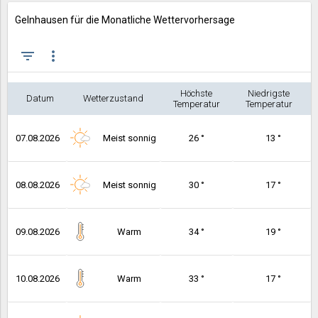
Gelnhausen für die Monatliche Wettervorhersage
filter_list
more_vert
Höchste
Niedrigste
Datum
Wetterzustand
Temperatur
Temperatur
07.08.2026
Meist sonnig
26 °
13 °
08.08.2026
Meist sonnig
30 °
17 °
09.08.2026
Warm
34 °
19 °
10.08.2026
Warm
33 °
17 °