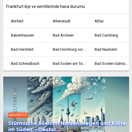
Frankfurt ilçe ve semtlerinde hava durumu
Alsfeld
Altenstadt
Aßlar
Babenhausen
Bad Arolsen
Bad Camberg
Bad Hersfeld
Bad Homburg vor der Höhe
Bad Nauheim
Bad Schwalbach
Bad Soden am Taunus
Bad Soden-Salmünster
Bad Vilbel
Bad Wildungen
Baunatal
Bebra
Bensheim
Biedenkopf
Bischofsheim
Bockenheim
Borken
NACHRICHT
Bornheim
Braunfels
Bruchköbel
Stürmische Böen im Norden, Regen und Kälte
im Süden – Deutsc...