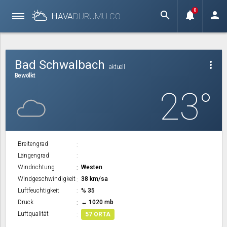
0
search
notifications
person
HAVA
DURUMU.
CO
Bad Schwalbach
more_vert
aktuell
Bewölkt
23°
Breitengrad
Längengrad
Windrichtung
Westen
Windgeschwindigkeit
38 km/sa
Luftfeuchtigkeit
% 35
Druck
↔ 1020 mb
Luftqualität
57 ORTA