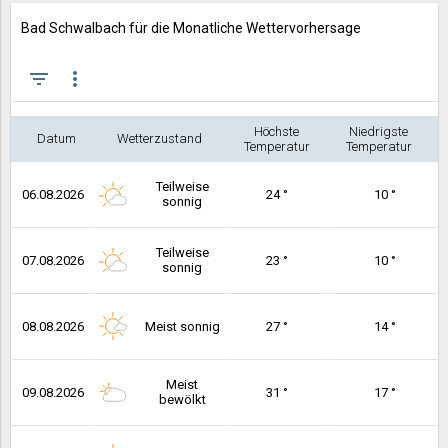
Bad Schwalbach für die Monatliche Wettervorhersage
filter_list
more_vert
Höchste
Niedrigste
Datum
Wetterzustand
Temperatur
Temperatur
Teilweise
06.08.2026
24 °
10 °
sonnig
Teilweise
07.08.2026
23 °
10 °
sonnig
08.08.2026
Meist sonnig
27 °
14 °
Meist
09.08.2026
31 °
17 °
bewölkt