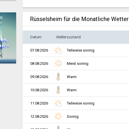
Rüsselsheim für die Monatliche Wette
Datum
Wetterzustand
en,
en –
07.08.2026
Teilweise sonnig
08.08.2026
Meist sonnig
09.08.2026
Warm
10.08.2026
Warm
11.08.2026
Teilweise sonnig
12.08.2026
Sonnig