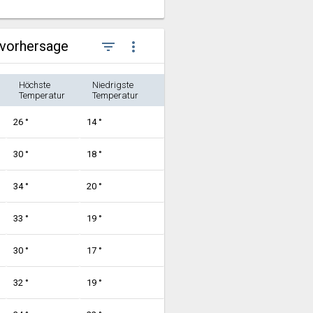
rvorhersage
filter_list
more_vert
Höchste
Niedrigste
Temperatur
Temperatur
26 °
14 °
30 °
18 °
34 °
20 °
33 °
19 °
30 °
17 °
32 °
19 °