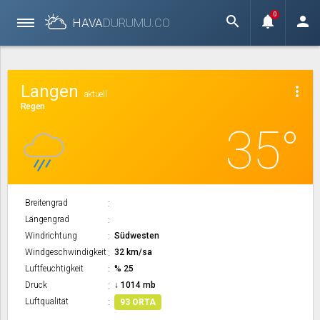
0
search
notifications
person
HAVA
DURUMU.
CO
Langen
more_vert
aktuell
Regen
35°
Breitengrad
Längengrad
Windrichtung
Südwesten
Windgeschwindigkeit
32 km/sa
Luftfeuchtigkeit
% 25
Druck
↓ 1014 mb
Luftqualität
93 ORTA