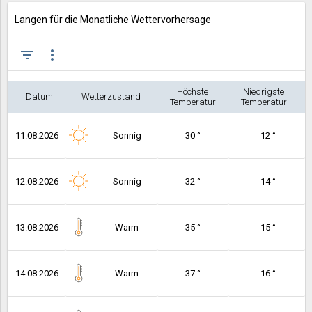
Langen für die Monatliche Wettervorhersage
filter_list
more_vert
Höchste
Niedrigste
Datum
Wetterzustand
Temperatur
Temperatur
11.08.2026
Sonnig
30 °
12 °
12.08.2026
Sonnig
32 °
14 °
13.08.2026
Warm
35 °
15 °
14.08.2026
Warm
37 °
16 °