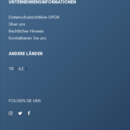
UNTERNEHMENSINFORMATIONEN
Dreieich
Eberstadt
Egelsbach
Datenschutzrichtlinie GPDR
Eichenzell
Eltville am Rhein
Eppstein
Über uns
Rechtlicher Hinweis
Erbach im Odenwald
Erlensee
Eschborn
Kontaktieren Sie uns
Eschenburg
Eschwege
Felsberg
ANDERE LÄNDER
Flörsheim am Main
Frankenberg
Freigericht
|
|
TR
AZ
Friedberg
Friedrichsdorf
Fritzlar
Fulda
Fuldatal
Fürth
FOLGEN SIE UNS
Gallus
Geisenheim
Gelnhausen
Giessen
Ginsheim-Gustavsburg
Gladenbach