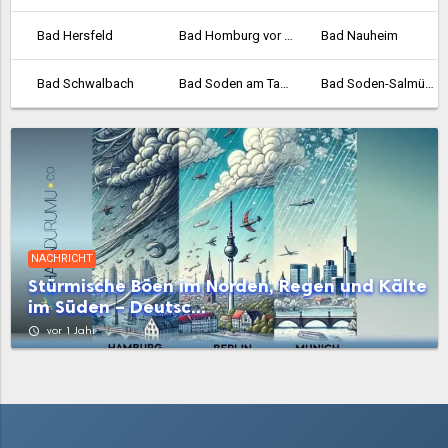
Bad Hersfeld
Bad Homburg vor der Höhe
Bad Nauheim
Bad Schwalbach
Bad Soden am Taunus
Bad Soden-Salmünster
Bad Vilbel
Bad Wildungen
Baunatal
Bebra
Bensheim
Biedenkopf
Bischofsheim
Bockenheim
Borken
NACHRICHT
Bornheim
Braunfels
Bruchköbel
Stürmische Böen im Norden, Regen und Kälte
im Süden – Deutsc...
Büdingen
Bürstadt
Buseck
access_time
vor 1 Jahr
Büttelborn
Butzbach
Darmstadt
Dieburg
Dietzenbach
Dillenburg