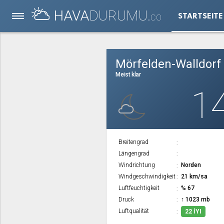
HAVA
DURUMU.
STARTSEITE
CO
Mörfelden-Walldorf
Meist klar
1
Breitengrad
Längengrad
Windrichtung
Norden
Windgeschwindigkeit
21 km/sa
Luftfeuchtigkeit
% 67
Druck
↑ 1023 mb
Luftqualität
22 İYI