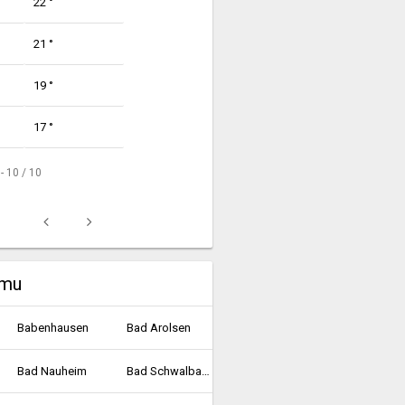
22 °
21 °
19 °
17 °
 - 10 / 10
umu
Babenhausen
Bad Arolsen
Bad Nauheim
Bad Schwalbach