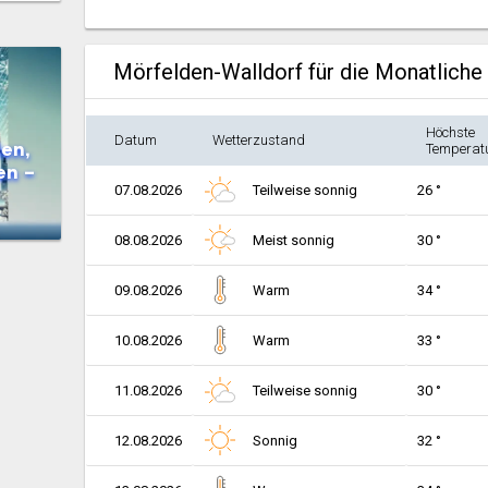
Mörfelden-Walldorf für die Monatlich
Höchste
Datum
Wetterzustand
en,
Temperat
en –
07.08.2026
Teilweise sonnig
26 °
08.08.2026
Meist sonnig
30 °
09.08.2026
Warm
34 °
10.08.2026
Warm
33 °
11.08.2026
Teilweise sonnig
30 °
12.08.2026
Sonnig
32 °