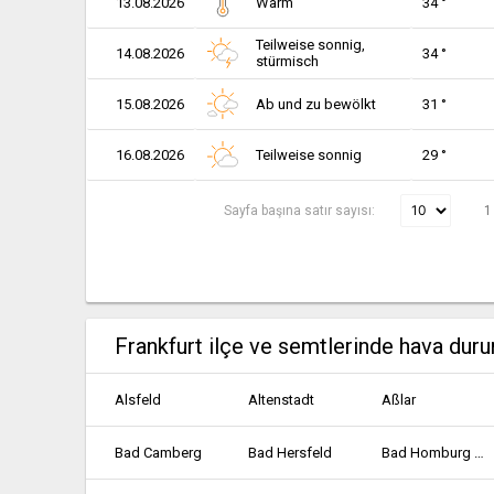
13.08.2026
Warm
34 °
Teilweise sonnig,
14.08.2026
34 °
stürmisch
15.08.2026
Ab und zu bewölkt
31 °
16.08.2026
Teilweise sonnig
29 °
Sayfa başına satır sayısı:
1
Frankfurt ilçe ve semtlerinde hava dur
Alsfeld
Altenstadt
Aßlar
Bad Camberg
Bad Hersfeld
Bad Homburg vor der Höhe