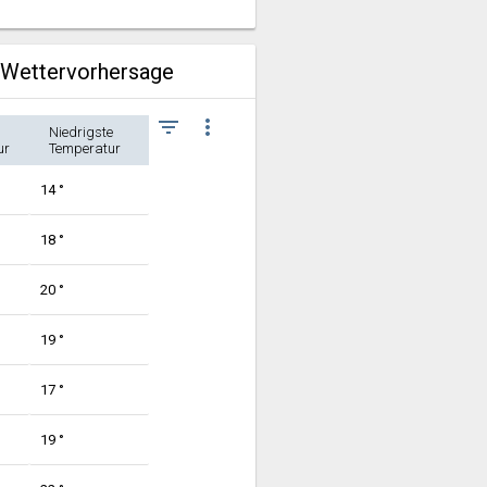
e Wettervorhersage
filter_list
more_vert
Niedrigste
ur
Temperatur
14 °
18 °
20 °
19 °
17 °
19 °