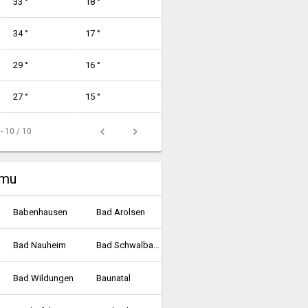
33 °
18 °
34 °
17 °
29 °
16 °
27 °
15 °
 - 10 / 10
umu
Babenhausen
Bad Arolsen
Bad Nauheim
Bad Schwalbach
Bad Wildungen
Baunatal