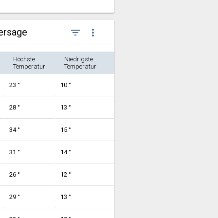
hersage
filter_list
more_vert
Höchste
Niedrigste
Temperatur
Temperatur
23 °
10 °
28 °
13 °
34 °
15 °
31 °
14 °
26 °
12 °
29 °
13 °