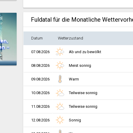
Fuldatal für die Monatliche Wettervor
Datum
Wetterzustand
en,
en –
07.08.2026
Ab und zu bewölkt
08.08.2026
Meist sonnig
09.08.2026
Warm
10.08.2026
Teilweise sonnig
11.08.2026
Teilweise sonnig
12.08.2026
Sonnig