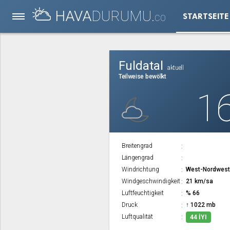
HAVA
DURUMU.
STARTSEITE
CO
Fuldatal
aktuell
Teilweise bewölkt
1
Breitengrad
Längengrad
Windrichtung
West-Nordwes
Windgeschwindigkeit
21 km/sa
Luftfeuchtigkeit
% 66
Druck
↑ 1022 mb
Luftqualität
44 İYI