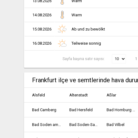
13.08.2026
Warm
14.08.2026
Warm
15.08.2026
Ab und zu bewölkt
16.08.2026
Teilweise sonnig
Sayfa başına satır sayısı:
1
Frankfurt ilçe ve semtlerinde hava dur
Alsfeld
Altenstadt
Aßlar
Bad Camberg
Bad Hersfeld
Bad Homburg vor der Höhe
Bad Soden am Taunus
Bad Soden-Salmünster
Bad Vilbel