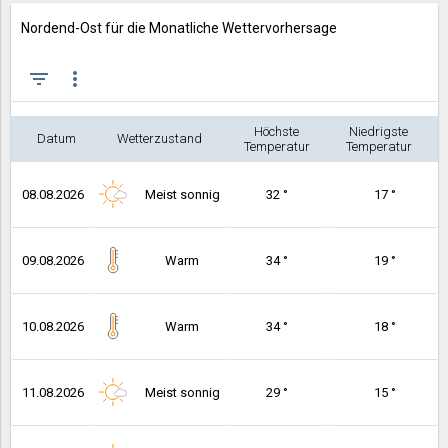
Nordend-Ost für die Monatliche Wettervorhersage
filter_list
more_vert
Höchste
Niedrigste
Datum
Wetterzustand
Temperatur
Temperatur
08.08.2026
Meist sonnig
32 °
17 °
09.08.2026
Warm
34 °
19 °
10.08.2026
Warm
34 °
18 °
11.08.2026
Meist sonnig
29 °
15 °