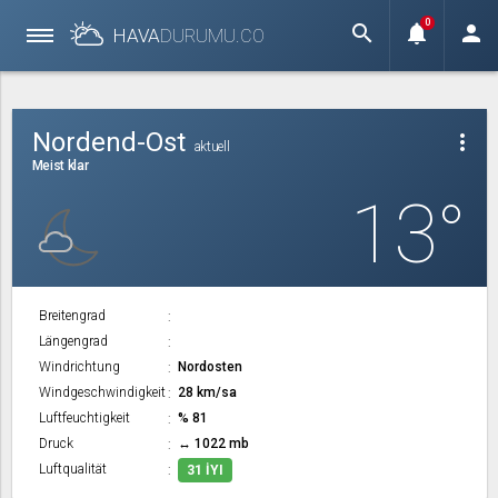
0
search
notifications
person
HAVA
DURUMU.
CO
Nordend-Ost
more_vert
aktuell
Meist klar
13°
Breitengrad
Längengrad
Windrichtung
Nordosten
Windgeschwindigkeit
28 km/sa
Luftfeuchtigkeit
% 81
Druck
↔ 1022 mb
Luftqualität
31 İYI