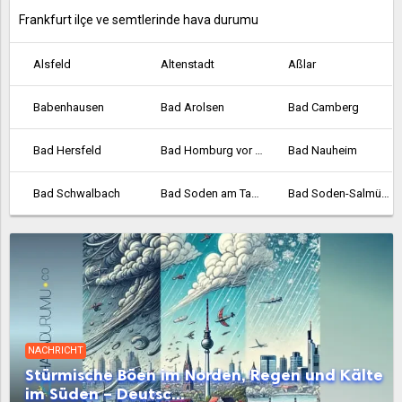
Frankfurt ilçe ve semtlerinde hava durumu
Alsfeld
Altenstadt
Aßlar
Babenhausen
Bad Arolsen
Bad Camberg
Bad Hersfeld
Bad Homburg vor der Höhe
Bad Nauheim
Bad Schwalbach
Bad Soden am Taunus
Bad Soden-Salmünster
Bad Vilbel
Bad Wildungen
Baunatal
Bebra
Bensheim
Biedenkopf
Bischofsheim
Bockenheim
Borken
NACHRICHT
Bornheim
Braunfels
Bruchköbel
Stürmische Böen im Norden, Regen und Kälte
im Süden – Deutsc...