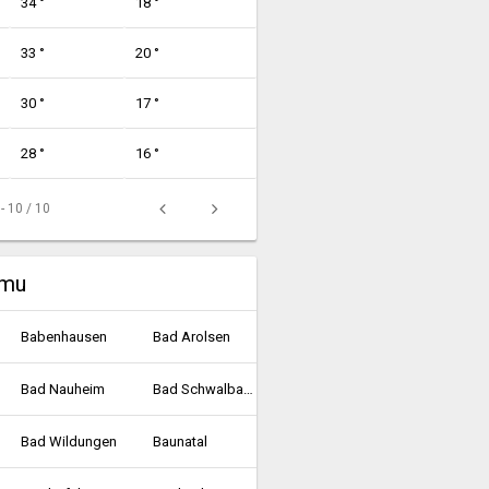
34 °
18 °
33 °
20 °
30 °
17 °
28 °
16 °
 - 10 / 10
umu
Babenhausen
Bad Arolsen
Bad Nauheim
Bad Schwalbach
Bad Wildungen
Baunatal