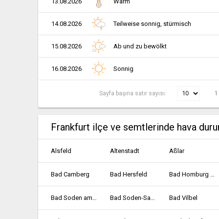
13.08.2026
Warm
14.08.2026
Teilweise sonnig, stürmisch
15.08.2026
Ab und zu bewölkt
16.08.2026
Sonnig
Sayfa başına satır sayısı:
1
Frankfurt ilçe ve semtlerinde hava dur
Alsfeld
Altenstadt
Aßlar
Bad Camberg
Bad Hersfeld
Bad Homburg vor der Höhe
Bad Soden am Taunus
Bad Soden-Salmünster
Bad Vilbel