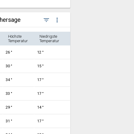
rhersage
filter_list
more_vert
Höchste
Niedrigste
Temperatur
Temperatur
26 °
12 °
30 °
15 °
34 °
17 °
33 °
17 °
29 °
14 °
31 °
17 °