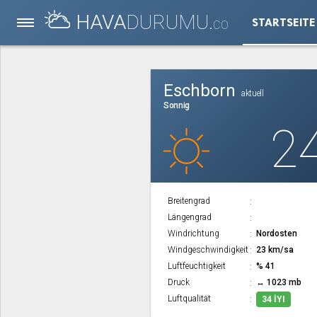
HAVA
DURUMU.
STARTSEITE
CO
Eschborn
aktuell
Sonnig
2
Breitengrad
Längengrad
Windrichtung
Nordosten
Windgeschwindigkeit
23 km/sa
Luftfeuchtigkeit
% 41
Druck
↔ 1023 mb
Luftqualität
34 İYI