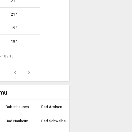
21 °
21 °
19 °
19 °
 - 10 / 10
umu
Babenhausen
Bad Arolsen
Bad Nauheim
Bad Schwalbach