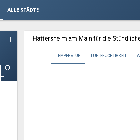
ALLE STÄDTE
Hattersheim am Main für die Stündlic
more_vert
TEMPERATUR
LUFTFEUCHTIGKEIT
W
4°