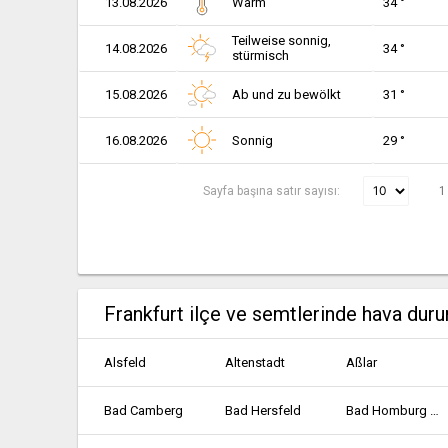
13.08.2026
Warm
34 °
Teilweise sonnig,
14.08.2026
34 °
stürmisch
15.08.2026
Ab und zu bewölkt
31 °
16.08.2026
Sonnig
29 °
Sayfa başına satır sayısı:
1
Frankfurt ilçe ve semtlerinde hava dur
Alsfeld
Altenstadt
Aßlar
Bad Camberg
Bad Hersfeld
Bad Homburg vor der Höhe