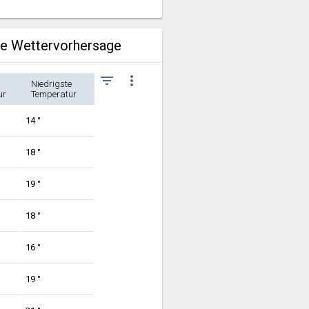
he Wettervorhersage
filter_list
more_vert
Niedrigste
ur
Temperatur
14 °
18 °
19 °
18 °
16 °
19 °