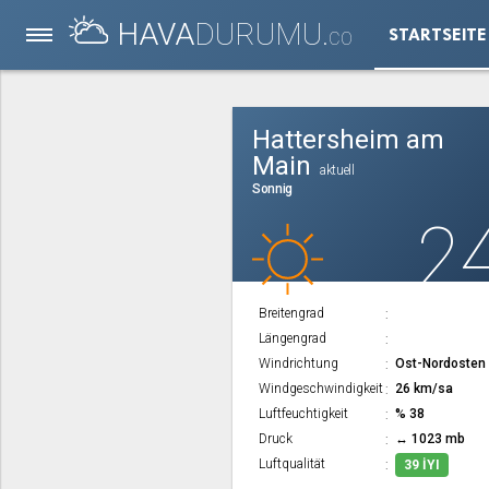
HAVA
DURUMU.
STARTSEITE
CO
Hattersheim am
Main
aktuell
Sonnig
2
Breitengrad
Längengrad
Windrichtung
Ost-Nordosten
Windgeschwindigkeit
26 km/sa
Luftfeuchtigkeit
% 38
Druck
↔ 1023 mb
Luftqualität
39 İYI