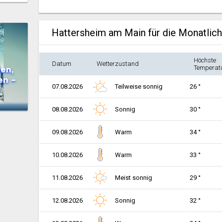
Hattersheim am Main für die Monatlic
Höchste
Datum
Wetterzustand
en,
Temperat
en –
07.08.2026
Teilweise sonnig
26 °
08.08.2026
Sonnig
30 °
09.08.2026
Warm
34 °
10.08.2026
Warm
33 °
11.08.2026
Meist sonnig
29 °
12.08.2026
Sonnig
32 °